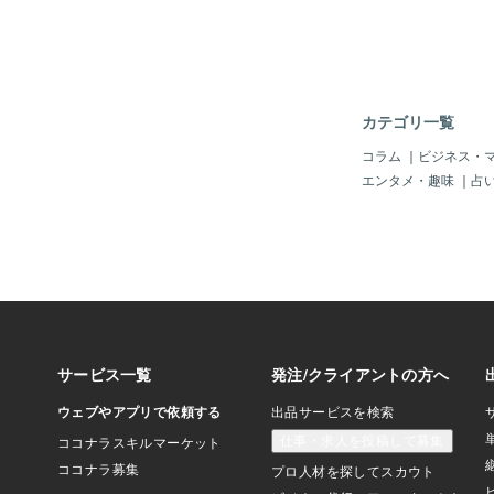
だくみ？」はほとんど
「岸田」も何をやって
のパーテイー」なんか
てる場合じゃないじゃ
向けに「クルド問題」
家」だと発言したそ～
カテゴリ一覧
「クビ」だ！どこの「
「外国人」から「お金
コラム
｜
ビジネス・
じゃと、「入管」の制
エンタメ・趣味
｜
占
ザのナイ違法滞在者」
て、ずっと「違法滞在
もできるし、「治安」
「世界」をみても明ら
に「長期」になると「
「老年」となり「介護
の？！また、「違法滞
行かない子」が増える
ング」や「半グレ」と
ま、「解体業」とかに
ど、それも「違法」じ
に「放置」を続けると
なるじゃん。そう「エ
が「フィンランド」と
NAT