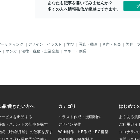
あなたも記事を書いてみませんか？
バレバレじゃ！
ブ
多くの人へ情報発信が簡単にできます。
んの？「政治資金
「７回目」をやっ
ろ～！それに海外
で「日本は差別国
じゃ。もうお前は
国家元首」じゃ？
」もらってばかり
マーケティング
｜
デザイン・イラスト
｜
学び
｜
写真・動画
｜
音声・音楽
｜
美容・
限を広げて、「ビ
い
｜
マンガ
｜
法律・税務・士業全般
｜
マネー・副業
がたくさん入国し
」をすれば「子」
も悪化するのは
かじゃ！ど？それ
違法滞在者」が、
」等をど～する
在者」の「学校に
と、それが「ギャ
かにナルぞよ。
つくかも知れんけ
ゃ！＾＾；あまり
「トルコ」の様に
ルドアン大統領」
「スエーデン」に