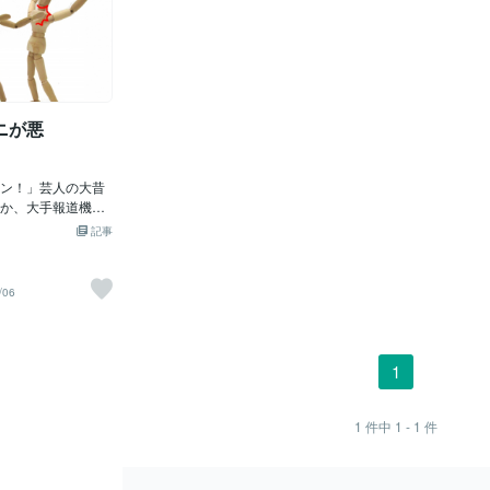
ニが悪
ン！」芸人の大昔
か、大手報道機関
月も報道する意味
記事
かも内容も「ショ
の「芸人のお遊び
女の子」を手配な
/06
社もどの大学もど
わい！アホかっ！
いのじゃろ～けど
「能登半島地震被
1
将来の希望」を政
て「見つける」の
れがひいては、
1
件中
1 - 1
件
と信頼」の元にな
とにかく、いつま
もうお前らの「悪