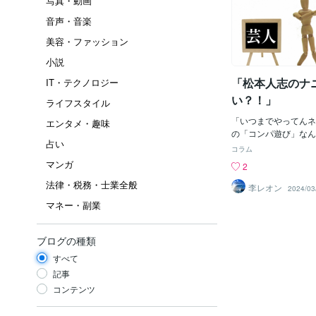
写真・動画
音声・音楽
美容・ファッション
小説
「松本人志のナ
IT・テクノロジー
い？！」
ライフスタイル
「いつまでやってんネ
エンタメ・趣味
の「コンパ遊び」なん
占い
や、新聞雑誌が、何か
コラム
なんてナイやろ～！し
マンガ
2
ボイ！」８年前？だか
法律・税務・士業全般
ネタ？！」だっけ？「
李レオン
2024/03
んて、どの国もどの会
マネー・副業
の仲間内でもやっとる
（まあ、何かを隠した
ね・・・）＾＾；今は
ブログの種類
害者」の手当てや、「
すべて
府や行政が一緒になっ
が最優先じゃろ～！そ
記事
「日本国民全員の安心
コンテンツ
るのじゃ！違うか？！
でやってるのじゃ？！