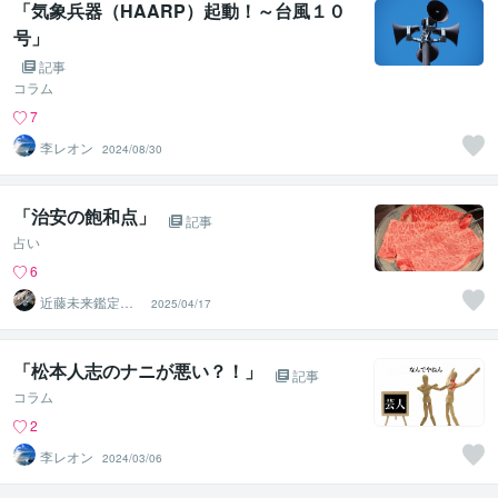
「気象兵器（HAARP）起動！～台風１０
号」
記事
コラム
7
李レオン
2024/08/30
「治安の飽和点」
記事
占い
6
近藤未来鑑定
2025/04/17
近藤 光 【移転
済】
「松本人志のナニが悪い？！」
記事
コラム
2
李レオン
2024/03/06