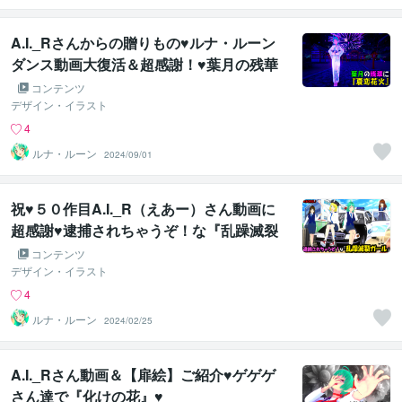
A.I._Rさんからの贈りもの♥ルナ・ルーン
ダンス動画大復活＆超感謝！♥葉月の残華
に『夏恋花火』♥
コンテンツ
デザイン・イラスト
4
ルナ・ルーン
2024/09/01
祝♥５０作目A.I._R（えあー）さん動画に
超感謝♥逮捕されちゃうぞ！な『乱躁滅裂
ガール』♥
コンテンツ
デザイン・イラスト
4
ルナ・ルーン
2024/02/25
A.I._Rさん動画＆【扉絵】ご紹介♥ゲゲゲ
さん達で『化けの花』♥