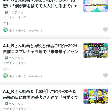
想い『僕が夢を捨てて大人になるまで』♥
コンテンツ
デザイン・イラスト
3
ルナ・ルーン
2025/01/12
A.I._Rさん動画と扉絵と作品ご紹介♥2024
自前コスプレキャラ達で『未来景イノセン
ス』♥
コンテンツ
デザイン・イラスト
3
ルナ・ルーン
2025/01/02
A.I._Rさん動画＆【扉絵】ご紹介♥双子＆
南極の日に魔界の番犬さん達で『可愛くて
ごめん』♥
コンテンツ
デザイン・イラスト