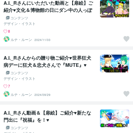
A.I._Rさんにいただいた動画と【扉絵】ご
紹介♥文化＆博物館の日にダン中の人っぽ
く『タイムマシン』♥
コンテンツ
デザイン・イラスト
8
ルナ・ルーン
2024/11/03
A.I._Rさんからの贈り物ご紹介♥世界狂犬
病デーに狂犬＆忠犬さんで『MUTE』♥
コンテンツ
デザイン・イラスト
7
ルナ・ルーン
2024/09/29
A.I._Rさん動画＆【扉絵】ご紹介♥新たな
門出に『祝福』を！♥
コンテンツ