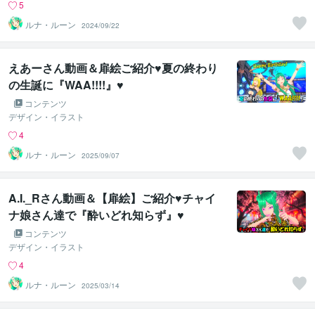
5
ルナ・ルーン
2024/09/22
えあーさん動画＆扉絵ご紹介♥夏の終わり
の生誕に『WAA!!!!』♥
コンテンツ
デザイン・イラスト
4
ルナ・ルーン
2025/09/07
A.I._Rさん動画＆【扉絵】ご紹介♥チャイ
ナ娘さん達で『酔いどれ知らず』♥
コンテンツ
デザイン・イラスト
4
ルナ・ルーン
2025/03/14