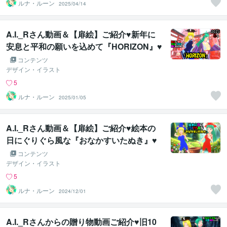
ルナ・ルーン
2025/04/14
A.I._Rさん動画＆【扉絵】ご紹介♥新年に
安息と平和の願いを込めて『HORIZON』♥
コンテンツ
デザイン・イラスト
5
ルナ・ルーン
2025/01/05
A.I._Rさん動画＆【扉絵】ご紹介♥絵本の
日にぐりぐら風な『おなかすいたぬき』♥
コンテンツ
デザイン・イラスト
5
ルナ・ルーン
2024/12/01
A.I._Rさんからの贈り物動画ご紹介♥旧10