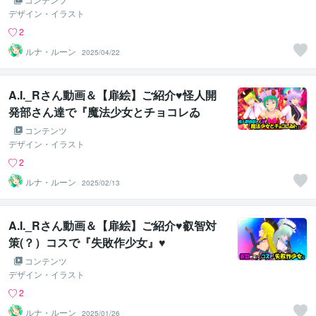
デザイン・イラスト
2
ルナ・ルーン
2025/04/22
A.I._Rさん動画＆【扉絵】ご紹介♥怪人開
発部さん達で『魔法少女とチョコレゐ
ト』』♥
コンテンツ
デザイン・イラスト
2
ルナ・ルーン
2025/02/13
A.I._Rさん動画＆【扉絵】ご紹介♥叡智対
策(？）コスで『失敗作少女』♥
コンテンツ
デザイン・イラスト
2
ルナ・ルーン
2025/01/26