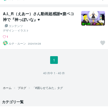
A.I._R（えあー）さん動画超感謝♥腹ペコ
神で『神っぽいな』♥
コンテンツ
デザイン・イラスト
1
ルナ・ルーン
2024/04/28
1
40
件中
1 - 40
件
ホーム
ブログ
「#踊らせてみた」タグ
カテゴリ一覧