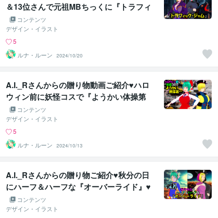
＆13位さんで元祖MBちっくに『トラフィ
ック・ジャム』♥
コンテンツ
デザイン・イラスト
5
ルナ・ルーン
2024/10/20
A.I._Rさんからの贈り物動画ご紹介♥ハロ
ウィン前に妖怪コスで『ようかい体操第
一』♥
コンテンツ
デザイン・イラスト
5
ルナ・ルーン
2024/10/13
A.I._Rさんからの贈り物ご紹介♥秋分の日
にハーフ＆ハーフな『オーバーライド』♥
コンテンツ
デザイン・イラスト