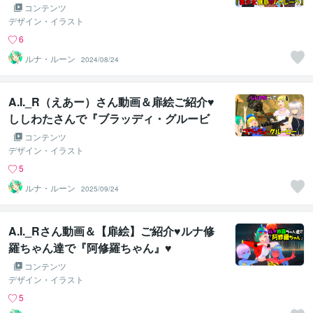
イレーツ』♥
コンテンツ
デザイン・イラスト
6
ルナ・ルーン
2024/08/24
A.I._R（えあー）さん動画＆扉絵ご紹介♥
ししわたさんで『ブラッディ・グルービ
ー』♥
コンテンツ
デザイン・イラスト
5
ルナ・ルーン
2025/09/24
A.I._Rさん動画＆【扉絵】ご紹介♥ルナ修
羅ちゃん達で『阿修羅ちゃん』♥
コンテンツ
デザイン・イラスト
5