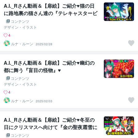
A.I._Rさん動画＆【扉絵】ご紹介♥猫の日
に路地裏の猫さん達の『テレキャスタービ
ーボーイ』♥
コンテンツ
デザイン・イラスト
4
ルナ・ルーン
2025/02/28
A.I._Rさん動画＆【扉絵】ご紹介♥幽幻の
都に舞う『盲目の怪物』♥
コンテンツ
デザイン・イラスト
4
ルナ・ルーン
2025/02/03
A.I._Rさん動画＆【扉絵】ご紹介♥冬至の
日にクリスマスへ向けて『金の聖夜霜雪に
朽ちて』♥
コンテンツ