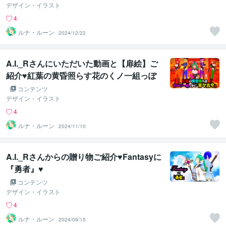
デザイン・イラスト
4
ルナ・ルーン
2024/12/22
A.I._Rさんにいただいた動画と【扉絵】ご
紹介♥紅葉の黄昏照らす花のくノ一組っぽ
く『宵々古今』♥
コンテンツ
デザイン・イラスト
4
ルナ・ルーン
2024/11/10
A.I._Rさんからの贈り物ご紹介♥Fantasyに
『勇者』♥
コンテンツ
デザイン・イラスト
4
ルナ・ルーン
2024/09/15