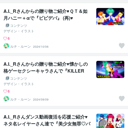
A.I._Rさんからの贈り物ご紹介♥ＱＴ＆如
月ハニー＋αで『ビビデバ』 (再)♥
コンテンツ
デザイン・イラスト
6
ルナ・ルーン
2024/10/06
A.I._Rさんからの贈り物ご紹介♥懐かしの
格ゲーセクシーキャラさんで『KILLER
B』♥
コンテンツ
デザイン・イラスト
6
ルナ・ルーン
2024/09/09
A.I._Rさんダンス動画復活を応援ご紹介♥
ネタ名レイヤーさん達で『美少女無罪♡パ