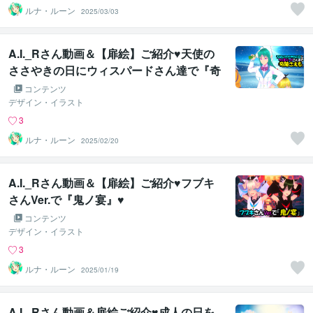
ルナ・ルーン
2025/03/03
A.I._Rさん動画＆【扉絵】ご紹介♥天使の
ささやきの日にウィスパードさん達で『奇
跡さえも』♥
コンテンツ
デザイン・イラスト
3
ルナ・ルーン
2025/02/20
A.I._Rさん動画＆【扉絵】ご紹介♥フブキ
さんVer.で『鬼ノ宴』♥
コンテンツ
デザイン・イラスト
3
ルナ・ルーン
2025/01/19
A.I._Rさん動画＆扉絵ご紹介♥成人の日を