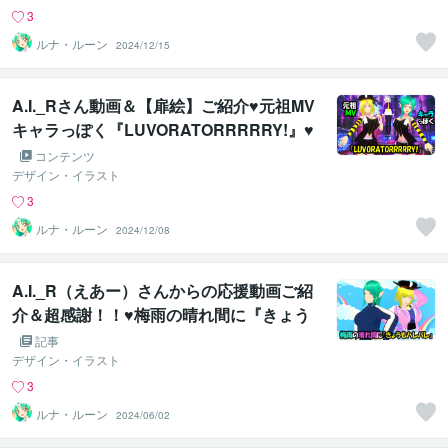
3
ルナ・ルーン
2024/12/15
A.I._Rさん動画＆【扉絵】ご紹介♥元祖MV
キャラっぽく『LUVORATORRRRRY!』♥
コンテンツ
デザイン・イラスト
3
ルナ・ルーン
2024/12/08
A.I._R（えあー）さんからの応援動画ご紹
介＆超感謝！！♥梅雨の晴れ間に『きょう
もハレバレ』♥
記事
デザイン・イラスト
3
ルナ・ルーン
2024/06/02