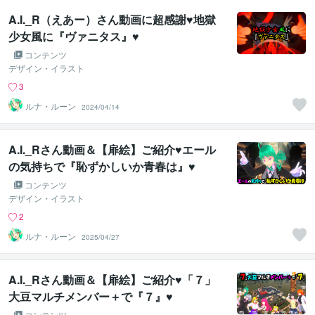
A.I._R（えあー）さん動画に超感謝♥地獄
少女風に『ヴァニタス』♥
コンテンツ
デザイン・イラスト
3
ルナ・ルーン
2024/04/14
A.I._Rさん動画＆【扉絵】ご紹介♥エール
の気持ちで『恥ずかしいか青春は』♥
コンテンツ
デザイン・イラスト
2
ルナ・ルーン
2025/04/27
A.I._Rさん動画＆【扉絵】ご紹介♥「７」
大豆マルチメンバー＋で『７』♥
コンテンツ