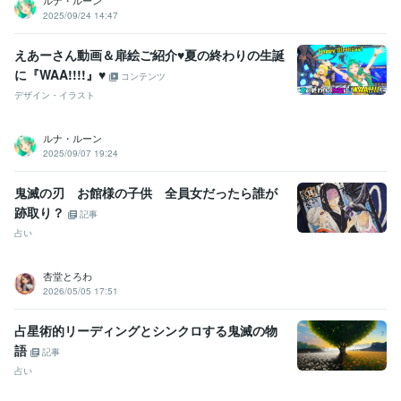
ルナ・ルーン
2025/09/24 14:47
えあーさん動画＆扉絵ご紹介♥夏の終わりの生誕
に『WAA!!!!』♥
コンテンツ
デザイン・イラスト
ルナ・ルーン
2025/09/07 19:24
鬼滅の刃 お館様の子供 全員女だったら誰が
跡取り？
記事
占い
杏堂とろわ
2026/05/05 17:51
占星術的リーディングとシンクロする鬼滅の物
語
記事
占い