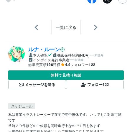
一覧に戻る
ルナ・ルーン
本人確認
機密保持契約(NDA)
未登録
インボイス発行事業者
未登録
総販売実績
196
評価
4.9
フォロワー
122
無料で見積り相談
メッセージを送る
フォロー
122
スケジュール
私は専業イラストレーターで在宅で年中無休です。いつでもご対応可能
です

常時２０件ほどのご依頼を同時進行中なので１日も休まず

日曜祭日も年末年始もお受けしたご依頼をこなしております。
