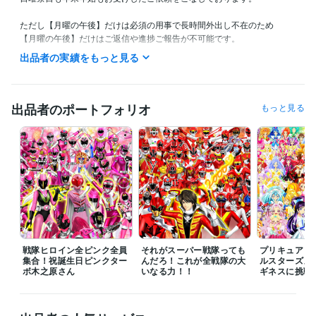
ただし【月曜の午後】だけは必須の用事で長時間外出し不在のため

【月曜の午後】だけはご返信や進捗ご報告が不可能です。

出品者の実績をもっと見る
また私の生活は体調によって夜型だったり昼型だったり変化し不規則で
す。

ご連絡いただいても数時間以上お返事出来ない場合があります。

出品者のポートフォリオ
もっと見る
ご理解いただけますと幸いです。
受賞歴
ネットでイラスト＆コミック公開
プログラミング言語・フレームワーク
COBOL:1年
ビジネス・クリエイティブツール
Adobe Photoshop:20年
Filmora:5年
Excel:10年
PowerPoint:5年
Word:5年
戦隊ヒロイン全ピンク全員
それがスーパー戦隊っても
プリキュア１
集合！祝誕生日ピンクター
んだろ！これが全戦隊の大
ルスターズメ
ボ木之原さん
その他ツール
いなる力！！
ギネスに挑戦
コミックスタジオ:10年
得意分野