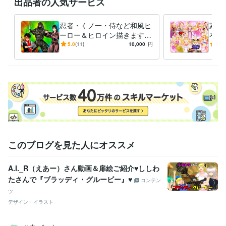
出品者の人気サービス
イラスト作成・漫画制作
イラスト　ロゴ　デザイン　動画　小説
イ
ラスト　ロゴ　デザイン　動画　小説
忍者・くノ一・侍など和風ヒ
素敵
アニメ
コミック
特撮
ゲーム
ーロー＆ヒロイン描きます
ろな
いかなるご指示でもイラスト
ご希
5.0
(11)
10,000
円
5.0
描いてみせます！！！
イラ
このブログを見た人にオススメ
A.I._R（えあー）さん動画＆扉絵ご紹介♥ししわ
たさんで『ブラッディ・グルービー』♥
コンテン
ツ
デザイン・イラスト