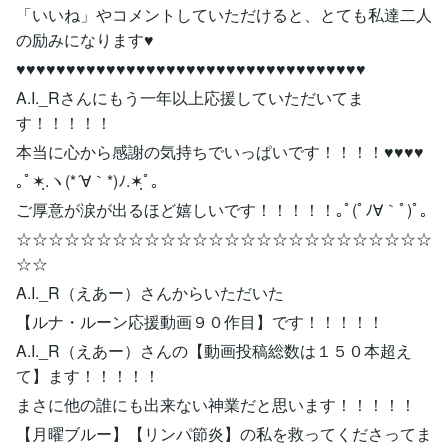
「いいね」やコメントしていただけると、とても私達二人
の励みになります♥
♥♥♥♥♥♥♥♥♥♥♥♥♥♥♥♥♥♥♥♥♥♥♥♥♥♥♥♥♥♥♥♥♥♥♥
A.I._Rさんにもう一年以上応援していただいてま
す！！！！！
本当に心から感謝の気持ちでいっぱいです！！！！♥♥♥♥
｡ﾟ✶ฺ.ヽ(*´∀｀*)ﾉ.✶ฺﾟ｡
ご厚意が涙が出るほど嬉しいです！！！！！｡ﾟ(ﾟﾉ∀｀ﾟ)ﾟ｡
☆☆☆☆☆☆☆☆☆☆☆☆☆☆☆☆☆☆☆☆☆☆☆☆☆☆
☆☆
A.I._R（えあー）さんからいただいた
【ルナ・ルーン応援動画９０作目】です！！！！！
A.I._R（えあー）さんの【動画投稿総数は１５０本超え
て】ます！！！！！
まさに他の誰にも出来ない神業だと思います！！！！！
【月曜ブルー】【リンパ節炎】の私を救ってくださってま