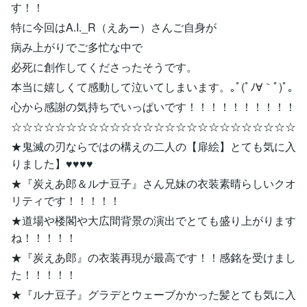
す！！
特に今回はA.I._R（えあー）さんご自身が
病み上がりでご多忙な中で
必死に創作してくださったそうです。
本当に嬉しくて感動して泣いてしまいます。｡ﾟ(ﾟﾉ∀｀ﾟ)ﾟ｡
心から感謝の気持ちでいっぱいです！！！！！！！！！！
☆☆☆☆☆☆☆☆☆☆☆☆☆☆☆☆☆☆☆☆☆☆☆☆☆☆
★鬼滅の刃ならではの構えの二人の【扉絵】とても気に入
りました】♥♥♥♥
★『炭えあ郎＆ルナ豆子』さん兄妹の衣装素晴らしいクオ
リティです！！！！！
★道場や楼閣や大広間背景の演出でとても盛り上がります
ね！！！！！
★『炭えあ郎』の衣装再現が最高です！！感銘を受けまし
た！！！！！
★『ルナ豆子』グラデとウェーブかかった髪とても気に入