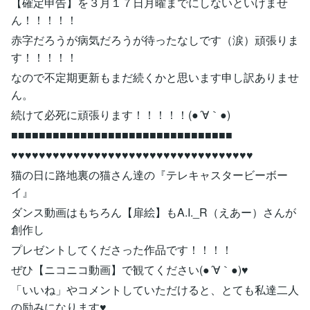
【確定申告】を３月１７日月曜までにしないといけませ
ん！！！！！
赤字だろうが病気だろうが待ったなしです（涙）頑張りま
す！！！！！
なので不定期更新もまだ続くかと思います申し訳ありませ
ん。
続けて必死に頑張ります！！！！！(●´∀｀●)
■■■■■■■■■■■■■■■■■■■■■■■■■■■■■■■■
♥♥♥♥♥♥♥♥♥♥♥♥♥♥♥♥♥♥♥♥♥♥♥♥♥♥♥♥♥♥♥♥♥♥♥
猫の日に路地裏の猫さん達の『テレキャスタービーボー
イ』
ダンス動画はもちろん【扉絵】もA.I._R（えあー）さんが
創作し
プレゼントしてくださった作品です！！！！
ぜひ【ニコニコ動画】で観てください(●´∀｀●)♥
「いいね」やコメントしていただけると、とても私達二人
の励みになります♥