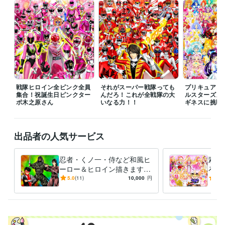
受賞歴
ネットでイラスト＆コミック公開
プログラミング言語・フレームワーク
COBOL:1年
ビジネス・クリエイティブツール
Adobe Photoshop:20年
Filmora:5年
Excel:10年
PowerPoint:5年
Word:5年
戦隊ヒロイン全ピンク全員
それがスーパー戦隊っても
プリキュア１
集合！祝誕生日ピンクター
んだろ！これが全戦隊の大
ルスターズメ
ボ木之原さん
その他ツール
いなる力！！
ギネスに挑戦
コミックスタジオ:10年
得意分野
出品者の人気サービス
イラスト作成・漫画制作
イラスト　ロゴ　デザイン　動画　小説
イ
ラスト　ロゴ　デザイン　動画　小説
忍者・くノ一・侍など和風ヒ
素敵
アニメ
コミック
特撮
ゲーム
ーロー＆ヒロイン描きます
ろな
いかなるご指示でもイラスト
ご希
5.0
(11)
10,000
円
5.0
描いてみせます！！！
イラ