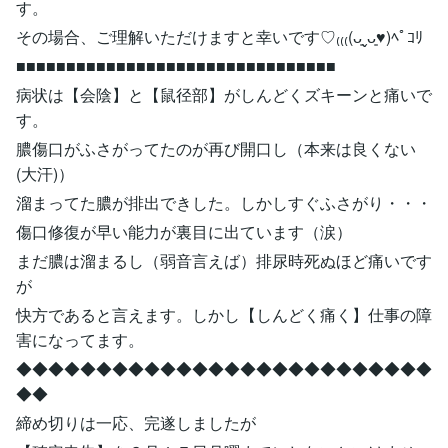
す。
その場合、ご理解いただけますと幸いです♡₍₍₍(ᴗ͈ˬᴗ͈♥︎)ﾍﾟｺﾘ
■■■■■■■■■■■■■■■■■■■■■■■■■■■■■■■■
病状は【会陰】と【鼠径部】がしんどくズキーンと痛いで
す。
膿傷口がふさがってたのが再び開口し（本来は良くない
(大汗)）
溜まってた膿が排出できした。しかしすぐふさがり・・・
傷口修復が早い能力が裏目に出ています（涙）
まだ膿は溜まるし（弱音言えば）排尿時死ぬほど痛いです
が
快方であると言えます。しかし【しんどく痛く】仕事の障
害になってます。
◆◆◆◆◆◆◆◆◆◆◆◆◆◆◆◆◆◆◆◆◆◆◆◆◆◆
◆◆
締め切りは一応、完遂しましたが