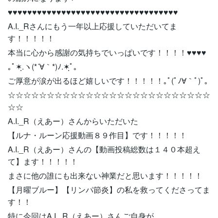
♥♥♥♥♥♥♥♥♥♥♥♥♥♥♥♥♥♥♥♥♥♥♥♥♥♥♥♥♥♥♥♥♥♥♥
A.I._Rさんにもう一年以上応援していただいてま
す！！！！！
本当に心から感謝の気持ちでいっぱいです！！！！♥♥♥♥
｡ﾟ✶ฺ.ヽ(*´∀｀*)ﾉ.✶ฺﾟ｡
ご厚意が涙が出るほど嬉しいです！！！！！｡ﾟ(ﾟﾉ∀｀ﾟ)ﾟ｡
☆☆☆☆☆☆☆☆☆☆☆☆☆☆☆☆☆☆☆☆☆☆☆☆☆☆
☆☆
A.I._R（えあー）さんからいただいた
【ルナ・ルーン応援動画８９作目】です！！！！！
A.I._R（えあー）さんの【動画投稿総数は１４０本超え
て】ます！！！！！
まさに他の誰にも出来ない神業だと思います！！！！！
【月曜ブルー】【リンパ節炎】の私を救ってくださってま
す！！
特に今回はA.I._R（えあー）さんご自身が