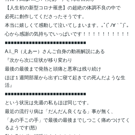
【人生初の新型コロナ罹患】の超絶の体調不良の中で
必死に創作してくださったそうです。
本当に嬉しくて感動して泣いてしまいます。｡ﾟ(ﾟﾉ∀｀ﾟ)ﾟ｡
心から感謝の気持ちでいっぱいです！！！！！！！！！！
■■■■■■■■■■■■■■■■■■■■■■■■■■■
A.I._R（えあー）さんご自身の動画解説にある
『次から次に症状が移り変わり
最後の最後まで発熱と頭痛と悪寒は残り続け
ほぼ１週間部屋から出ずに寝て起きての死んだような生
活』
■■■■■■■■■■■■■■■■■■■■■■■■■■■
という状況は先週の私もほぼ同じです。
最近の流行り病は「だんだん良くなる」事が無く、
「あの手この手」で最後の最後までしつこく痛めつけてく
るようです(怒)