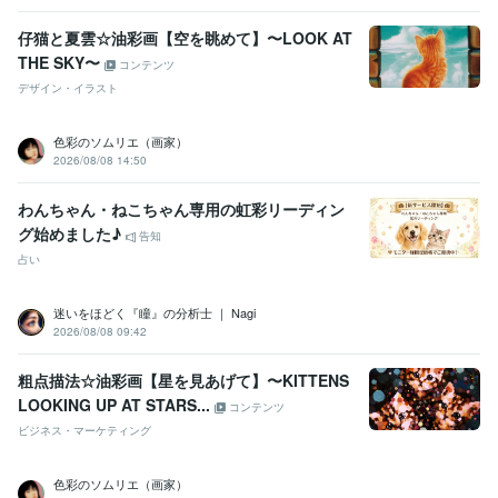
仔猫と夏雲☆油彩画【空を眺めて】〜LOOK AT
THE SKY〜
コンテンツ
デザイン・イラスト
色彩のソムリエ（画家）
2026/08/08 14:50
わんちゃん・ねこちゃん専用の虹彩リーディン
グ始めました♪
告知
占い
迷いをほどく『瞳』の分析士 ｜ Nagi
2026/08/08 09:42
粗点描法☆油彩画【星を見あげて】〜KITTENS
LOOKING UP AT STARS...
コンテンツ
ビジネス・マーケティング
色彩のソムリエ（画家）