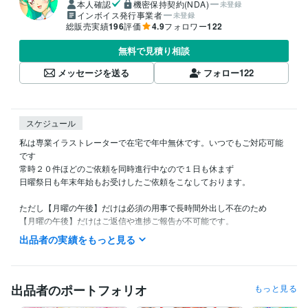
本人確認
機密保持契約(NDA)
未登録
インボイス発行事業者
未登録
総販売実績
196
評価
4.9
フォロワー
122
無料で見積り相談
メッセージを送る
フォロー
122
スケジュール
私は専業イラストレーターで在宅で年中無休です。いつでもご対応可能
です

常時２０件ほどのご依頼を同時進行中なので１日も休まず

日曜祭日も年末年始もお受けしたご依頼をこなしております。

ただし【月曜の午後】だけは必須の用事で長時間外出し不在のため

【月曜の午後】だけはご返信や進捗ご報告が不可能です。

出品者の実績をもっと見る
また私の生活は体調によって夜型だったり昼型だったり変化し不規則で
す。

ご連絡いただいても数時間以上お返事出来ない場合があります。

出品者のポートフォリオ
もっと見る
ご理解いただけますと幸いです。