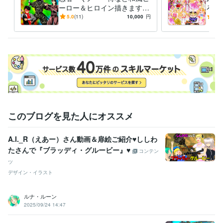
ーロー＆ヒロイン描きます
ろな
いかなるご指示でもイラスト
ご希
5.0
(11)
10,000
円
5.0
描いてみせます！！！
イラ
このブログを見た人にオススメ
A.I._R（えあー）さん動画＆扉絵ご紹介♥ししわ
たさんで『ブラッディ・グルービー』♥
コンテン
ツ
デザイン・イラスト
ルナ・ルーン
2025/09/24 14:47