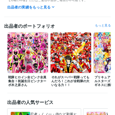
出品者の実績をもっと見る
また私の生活は体調によって夜型だったり昼型だったり変化し不規則で
す。

ご連絡いただいても数時間以上お返事出来ない場合があります。

出品者のポートフォリオ
もっと見る
ご理解いただけますと幸いです。
受賞歴
ネットでイラスト＆コミック公開
プログラミング言語・フレームワーク
COBOL:1年
ビジネス・クリエイティブツール
Adobe Photoshop:20年
Filmora:5年
Excel:10年
PowerPoint:5年
Word:5年
戦隊ヒロイン全ピンク全員
それがスーパー戦隊っても
プリキュア１
集合！祝誕生日ピンクター
んだろ！これが全戦隊の大
ルスターズメ
ボ木之原さん
その他ツール
いなる力！！
ギネスに挑戦
コミックスタジオ:10年
得意分野
出品者の人気サービス
イラスト作成・漫画制作
イラスト　ロゴ　デザイン　動画　小説
イ
ラスト　ロゴ　デザイン　動画　小説
忍者・くノ一・侍など和風ヒ
素敵
アニメ
コミック
特撮
ゲーム