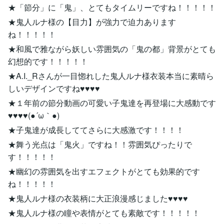
★「節分」に「鬼」、とてもタイムリーですね！！！！！
★鬼人ルナ様の【目力】が強力で迫力あります
ね！！！！！
★和風で雅ながら妖しい雰囲気の「鬼の都」背景がとても
幻想的です！！！！！
★A.I._Rさんが一目惚れした鬼人ルナ様衣装本当に素晴ら
しいデザインですね♥♥♥♥
★１年前の節分動画の可愛い子鬼達を再登場に大感動です
♥♥♥♥(●´ω｀●)
★子鬼達が成長しててさらに大感激です！！！！
★舞う光点は「鬼火」ですね！！雰囲気ぴったりで
す！！！！！
★幽幻の雰囲気を出すエフェクトがとても効果的です
ね！！！！！
★鬼人ルナ様の衣装柄に大正浪漫感じました♥♥♥♥
★鬼人ルナ様の瞳や表情がとても素敵です！！！！！