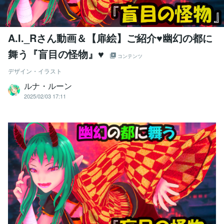
A.I._Rさん動画＆【扉絵】ご紹介♥幽幻の都に
舞う『盲目の怪物』♥
コンテンツ
デザイン・イラスト
ルナ・ルーン
2025/02/03 17:11