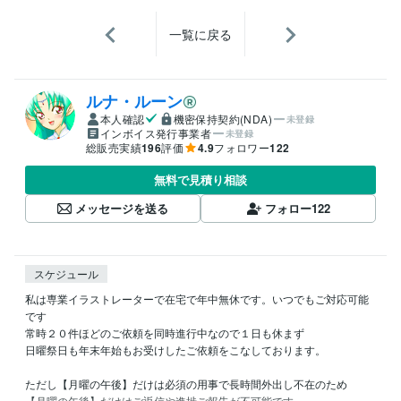
一覧に戻る
ルナ・ルーン
本人確認
機密保持契約(NDA)
未登録
インボイス発行事業者
未登録
総販売実績
196
評価
4.9
フォロワー
122
無料で見積り相談
メッセージを送る
フォロー
122
スケジュール
私は専業イラストレーターで在宅で年中無休です。いつでもご対応可能
です

常時２０件ほどのご依頼を同時進行中なので１日も休まず

日曜祭日も年末年始もお受けしたご依頼をこなしております。

ただし【月曜の午後】だけは必須の用事で長時間外出し不在のため

【月曜の午後】だけはご返信や進捗ご報告が不可能です。
