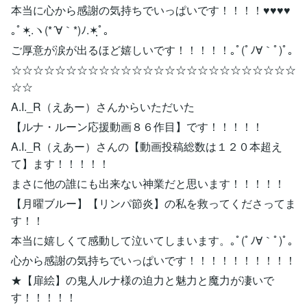
本当に心から感謝の気持ちでいっぱいです！！！！♥♥♥♥
｡ﾟ✶ฺ.ヽ(*´∀｀*)ﾉ.✶ฺﾟ｡
ご厚意が涙が出るほど嬉しいです！！！！！｡ﾟ(ﾟﾉ∀｀ﾟ)ﾟ｡
☆☆☆☆☆☆☆☆☆☆☆☆☆☆☆☆☆☆☆☆☆☆☆☆☆☆
☆☆
A.I._R（えあー）さんからいただいた
【ルナ・ルーン応援動画８６作目】です！！！！！
A.I._R（えあー）さんの【動画投稿総数は１２０本超え
て】ます！！！！！
まさに他の誰にも出来ない神業だと思います！！！！！
【月曜ブルー】【リンパ節炎】の私を救ってくださってま
す！！
本当に嬉しくて感動して泣いてしまいます。｡ﾟ(ﾟﾉ∀｀ﾟ)ﾟ｡
心から感謝の気持ちでいっぱいです！！！！！！！！！！
★【扉絵】の鬼人ルナ様の迫力と魅力と魔力が凄いで
す！！！！！