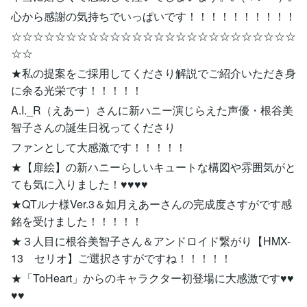
心から感謝の気持ちでいっぱいです！！！！！！！！！！
☆☆☆☆☆☆☆☆☆☆☆☆☆☆☆☆☆☆☆☆☆☆☆☆☆☆
☆☆
★私の提案をご採用してくださり解説でご紹介いただき身
に余る光栄です！！！！！
A.I._R（えあー）さんに新ハニー演じらえた声優・根谷美
智子さんの誕生日祝ってくださり
ファンとして大感激です！！！！！
★【扉絵】の新ハニーらしいキュートな構図や雰囲気がと
ても気に入りました！♥♥♥♥
★QTルナ様Ver.3＆如月えあーさんの完成度さすがです感
銘を受けました！！！！！
★３人目に根谷美智子さん＆アンドロイド繋がり【HMX-
13 セリオ】ご選択さすがですね！！！！！
★「ToHeart」からのキャラクター初登場に大感激です♥♥
♥♥