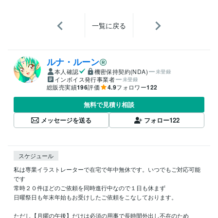
一覧に戻る
ルナ・ルーン
本人確認
機密保持契約(NDA)
未登録
インボイス発行事業者
未登録
総販売実績
196
評価
4.9
フォロワー
122
無料で見積り相談
メッセージを送る
フォロー
122
スケジュール
私は専業イラストレーターで在宅で年中無休です。いつでもご対応可能
です

常時２０件ほどのご依頼を同時進行中なので１日も休まず

日曜祭日も年末年始もお受けしたご依頼をこなしております。

ただし【月曜の午後】だけは必須の用事で長時間外出し不在のため
