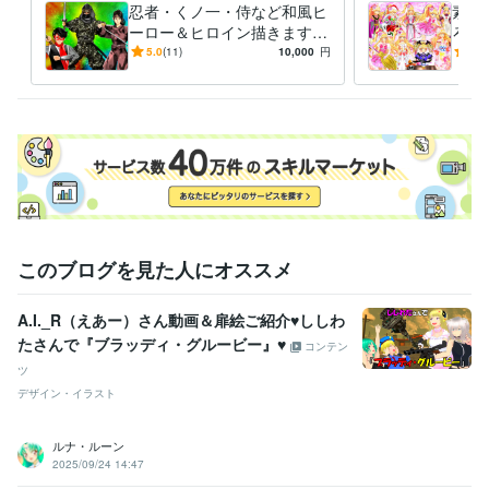
忍者・くノ一・侍など和風ヒ
素敵
アニメ
コミック
特撮
ゲーム
ーロー＆ヒロイン描きます
ろな
いかなるご指示でもイラスト
ご希
5.0
(11)
10,000
円
5.0
描いてみせます！！！
イラ
このブログを見た人にオススメ
A.I._R（えあー）さん動画＆扉絵ご紹介♥ししわ
たさんで『ブラッディ・グルービー』♥
コンテン
ツ
デザイン・イラスト
ルナ・ルーン
2025/09/24 14:47