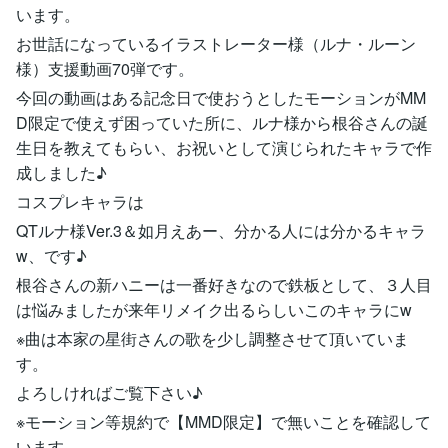
います。
お世話になっているイラストレーター様（ルナ・ルーン
様）支援動画70弾です。
今回の動画はある記念日で使おうとしたモーションがMM
D限定で使えず困っていた所に、ルナ様から根谷さんの誕
生日を教えてもらい、お祝いとして演じられたキャラで作
成しました♪
コスプレキャラは
QTルナ様Ver.3＆如月えあー、分かる人には分かるキャラ
w、です♪
根谷さんの新ハニーは一番好きなので鉄板として、３人目
は悩みましたが来年リメイク出るらしいこのキャラにw
※曲は本家の星街さんの歌を少し調整させて頂いていま
す。
よろしければご覧下さい♪
※モーション等規約で【MMD限定】で無いことを確認して
います。