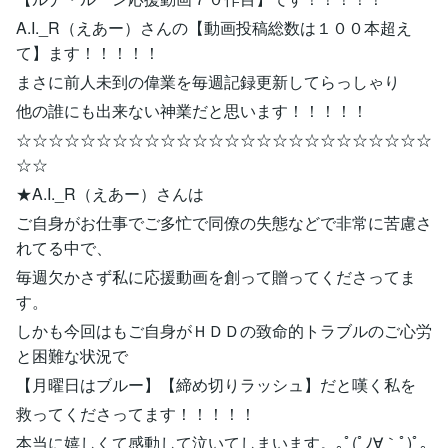
A.I._R（えあー）さんの【動画投稿総数は１００本超え
て】ます！！！！！
まさに前人未到の偉業を毎週記録更新してらっしゃり
他の誰にも出来ない神業だと思います！！！！！
☆☆☆☆☆☆☆☆☆☆☆☆☆☆☆☆☆☆☆☆☆☆☆☆☆☆
☆☆
★A.I._R（えあー）さんは
ご自身がお仕事でご多忙で同僚の失態などで非常に苦慮さ
れてる中で、
毎週欠かさず私に応援動画を創って贈ってくださってま
す。
しかも今回はもご自身がＨＤＤの致命的トラブルのご心労
と困難な状況で
【月曜日はブルー】【締め切りラッシュ】だと嘆く私を
救ってくださってます！！！！！
本当に嬉しくて感動して泣いてしまいます。｡ﾟ(ﾟﾉ∀｀ﾟ)ﾟ｡