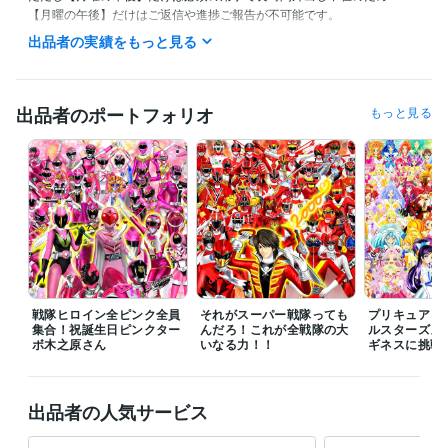
【月曜の午後】だけはご返信や進捗ご報告が不可能です。

出品者の実績をもっと見る
また私の生活は体調によって夜型だったり昼型だったり変化し不規則で
す。

ご連絡いただいても数時間以上お返事出来ない場合があります。

出品者のポートフォリオ
もっと見る
ご理解いただけますと幸いです。
受賞歴
ネットでイラスト＆コミック公開
プログラミング言語・フレームワーク
COBOL:1年
ビジネス・クリエイティブツール
Adobe Photoshop:20年
Filmora:5年
Excel:10年
PowerPoint:5年
Word:5年
戦隊ヒロイン全ピンク全員
それがスーパー戦隊っても
プリキュア１
集合！祝誕生日ピンクター
んだろ！これが全戦隊の大
ルスターズメ
ボ木之原さん
その他ツール
いなる力！！
ギネスに挑戦
コミックスタジオ:10年
得意分野
出品者の人気サービス
イラスト作成・漫画制作
イラスト　ロゴ　デザイン　動画　小説
イ
ラスト　ロゴ　デザイン　動画　小説