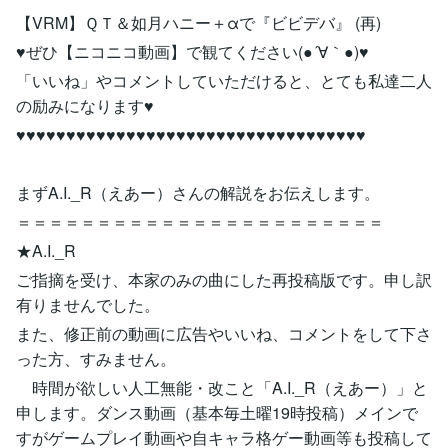
【VRM】ＱＴ＆如月ハニー＋αで『ビビデバ』 (再)
♥ぜひ【ニコニコ動画】で観てください(●´∀｀●)♥
「いいね」やコメントしていただけると、とても私達二人
の励みになります♥
♥♥♥♥♥♥♥♥♥♥♥♥♥♥♥♥♥♥♥♥♥♥♥♥♥♥♥♥♥♥♥♥♥♥♥
まずA.I._R（えあー）さんの解説をお伝えします。
＝＝＝＝＝＝＝＝＝＝＝＝＝＝＝＝＝＝＝＝＝＝＝
★A.I._R
ご指摘を受け、本家のみの曲にした再投稿版です。申し訳
有りませんでした。
また、修正前の動画に広告やいいね、コメントをして下さ
った方、すみません。
時間が欲しい人工無能・改こと「A.I._R（えあー）」と
申します。ダンス動画（基本毎土曜19時投稿）メインで
すがゲームプレイ動画や自キャラ格ゲー動画等も投稿して