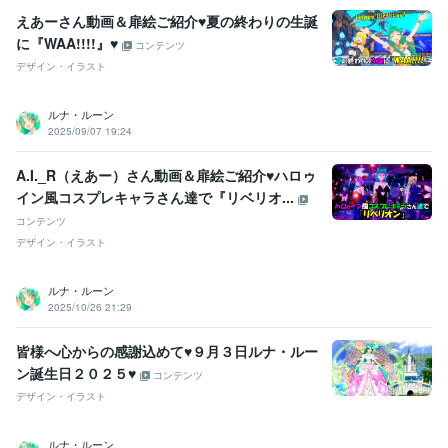
えあーさん動画＆扉絵ご紹介♥夏の終わりの生誕
に『WAA!!!!』♥
コンテンツ
デザイン・イラスト
ルナ・ルーン
2025/09/07 19:24
A.I._R（えあー）さん動画＆扉絵ご紹介♥ハロゥ
イン風コスプレキャラさん達で『リベリオ...
コンテンツ
デザイン・イラスト
ルナ・ルーン
2025/10/26 21:29
皆様へ心からの感謝込めて♥９月３日ルナ・ルー
ン誕生日２０２５♥
コンテンツ
デザイン・イラスト
ルナ・ルーン