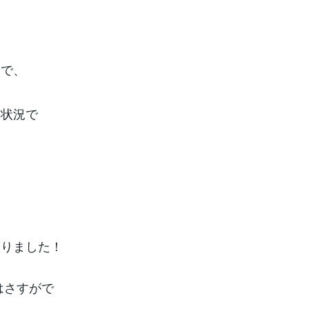
中で、
な状況で
入りました！
はさすがで