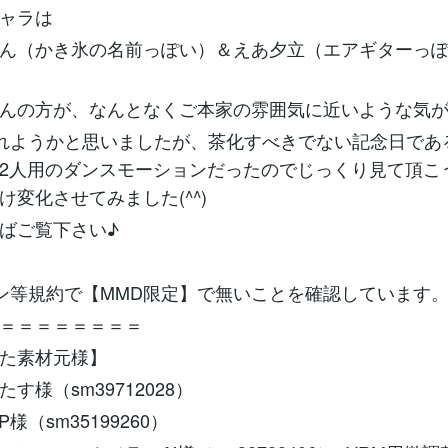
ャラは
ん（かき氷の名前っぽい）＆えあ夕立（エアギターっ
んの方が、なんとなくご本家の雰囲気に近いような気
れようかと思いましたが、茶化すべきでない記念日であ
2人用のダンスモーションだったのでじっくり見て頂こ
け変化させてみました(^^)
ばご覧下さい♪
ン等規約で【MMD限定】で無いことを確認しています
＝＝＝＝＝＝＝＝
た素材元様】
す様（sm39712028）
様（sm35199260）