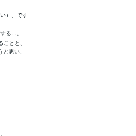
ぽい）、です
がする…。
ることと、
うと思い、
。