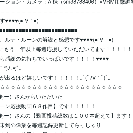
ション・カメラ：Ai様（sm38788406）※VRM用微調
＝＝＝＝＝＝＝＝＝＝＝＝＝＝＝＝＝＝＝
♥♥♥(●´∀｀●)
■■■■■■■■■■■■■■■■■■■■■■■■
、ルナ・ルーンの解説と感想です♥♥♥♥(●´∀｀●)
Rさんにもう一年以上毎週応援していただいてます！！！！！
ら感謝の気持ちでいっぱいです！！！！♥♥♥♥
｀*)ﾉ.✶ฺﾟ｡
出るほど嬉しいです！！！！！｡ﾟ(ﾟﾉ∀｀ﾟ)ﾟ｡
☆☆☆☆☆☆☆☆☆☆☆☆☆☆☆☆☆☆☆☆☆☆☆
（えあー）さんからいただいた
ーン応援動画６８作目】です！！！！！
R（えあー）さんの【動画投稿総数は１００本超えて】ます
未到の偉業を毎週記録更新してらっしゃり