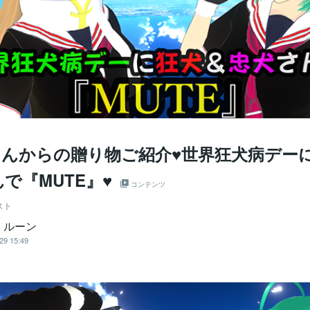
_Rさんからの贈り物ご紹介♥世界狂犬病デー
で『MUTE』♥
コンテンツ
スト
・ルーン
29 15:49