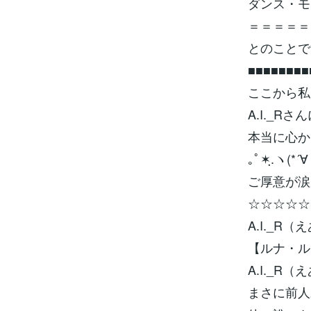
ダンス・モー
＝＝＝＝＝
とのことです♥
■■■■■■■■
ここから私
A.I._
本当に心か
｡ﾟ✶ฺ.ヽ(*´∀
ご厚意が涙が
☆☆☆☆☆
A.I._R
【ルナ・ル
A.I._
まさに前人