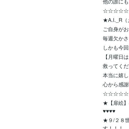
他の誰にも
☆☆☆☆☆
★A.I._
ご自身がお
毎週欠かさ
しかも今回
【月曜日は
救ってくだ
本当に嬉しく
心から感謝
☆☆☆☆☆
★【扉絵】
♥♥♥♥
★９/２８
す！！！