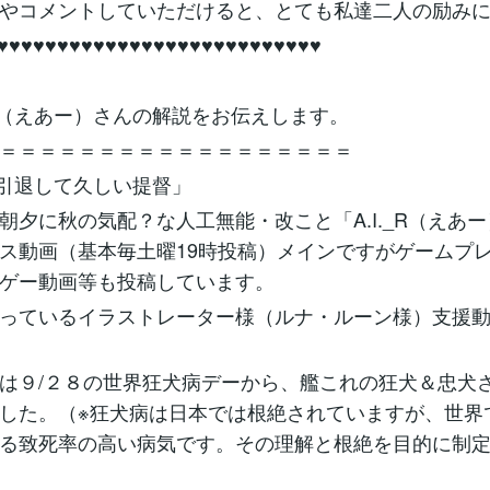
やコメントしていただけると、とても私達二人の励みに
♥♥♥♥♥♥♥♥♥♥♥♥♥♥♥♥♥♥♥♥♥♥♥♥♥♥♥
._R（えあー）さんの解説をお伝えします。
＝＝＝＝＝＝＝＝＝＝＝＝＝＝＝＝＝＝
「←引退して久しい提督」
夕に秋の気配？な人工無能・改こと「A.I._R（えあ
ス動画（基本毎土曜19時投稿）メインですがゲームプ
ゲー動画等も投稿しています。
っているイラストレーター様（ルナ・ルーン様）支援動
は９/２８の世界狂犬病デーから、艦これの狂犬＆忠犬
した。（※狂犬病は日本では根絶されていますが、世界
る致死率の高い病気です。その理解と根絶を目的に制