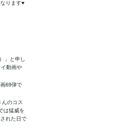
なります♥
ー）」と申し
レイ動画や
画69弾で
さんのコス
では猛威を
定された日で