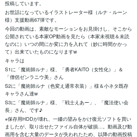
投稿しています。
お世話になっているイラストレーター様（ルナ・ルーン
様）支援動画67弾です。
今回の動画は、素敵なモーションをお見掛けし、そこから
公開されている本家OP動画を見たら（本家未視聴＆未読
なのに）いつの間にか変に力を入れて（妙に時間かかっ
て）出来ていたものになりますw
キャラは
S1に「魔術師ルナ」様、「勇者KAITO（女性化）」＆
「僧侶ゼンラニウ美」さん
S2に「魔術師ルナ（色変え通常衣装）」様＆小ネタ既存
キャラさん達w
S3に「魔術師ルナ」様、「戦士えあー」、「魔法使い会
長」さん、です♪
※保存用HDDが壊れ、一縷の望みをかけ復元ソフトを買い
ましたが、取り出せたファイル自体が破損…。動画及び動
画用を含む大量のデータが失われたため、以降の動画投稿