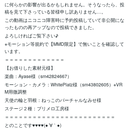
に何らかの影響が出るかもしれません。そうなったら、投
稿を見て下さっている皆様申し訳ありません…。
この動画はニコニコ障害時に予約投稿していて非公開にな
ったものの再アップなので投稿できました。
よろしければご覧下さい♪
※モーション等規約で【MMD限定】で無いことを確認して
います。
＝＝＝＝＝＝＝＝＝＝＝＝＝
【お借りした素材元様】
楽曲：Ayase様（sm42824667）
モーション・カメラ：WhitePlatz様（sm43802605）※VR
M用微調整
天使の輪と羽根：ねっこのバーチャルなみせ様
ステージ２種：プリメロ工房様
＝＝＝＝＝＝＝＝＝＝＝＝＝＝＝＝＝＝＝＝＝＝＝＝
とのことです♥♥♥♥(●´∀｀●)