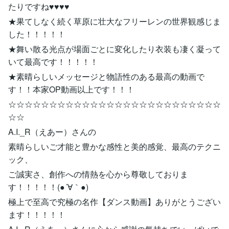
たりですね♥♥♥♥
★果てしなく続く草原に壮大なフリーレンの世界観感じま
した！！！！！
★舞い散る光点が場面ごとに変化したり衣装も凄く凝って
いて最高です！！！！！
★素晴らしいメッセージと物語性のある最高の動画で
す！！本家OP動画以上です！！！
☆☆☆☆☆☆☆☆☆☆☆☆☆☆☆☆☆☆☆☆☆☆☆☆☆☆
☆☆
A.I._R（えあー）さんの
素晴らしいご才能と豊かな感性と美的感覚、最高のテクニ
ック、
ご誠実さ、創作への情熱を心から尊敬しておりま
す！！！！！(●´∀｀●)
極上で至高で究極の名作【ダンス動画】ありがとうござい
ます！！！！！