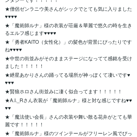
★僧侶ゼンラニウ美さんがシックでとても気に入りました
♥♥♥♥
★「魔術師ルナ」様の衣装が荘厳＆華麗で悠久の時を生き
るエルフ感じます♥♥♥♥
★「勇者KAITO（女性化）」の髪色が背景にぴったりです
ね♥♥♥♥
★中世の街並みがそのままステージになってて感銘を受け
ました！！！！！
★紲星あかりさんの踊ってる場所が神っぽくて凄いです♥
♥♥♥
★賢狼ホロさん街並みに凄く似合ってます！！！！！
★A.I._Rさん衣装が「魔術師ルナ」様と対な感じですね♥♥
♥♥
★「魔法使い会長」さんの衣装や舞い散る花弁がとても華
麗です！！！！！
★「魔術師ルナ」様のツインテールがフリーレン風でぴっ