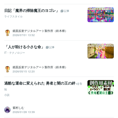
日記「魔界の掃除魔王のヨゴレ」
記事
ライフスタイル
鏡面反射デジタルアート製作所（鈴木穣）
2026/07/01 13:52
「人が助ける小さな命」
記事
IT・テクノロジー
鏡面反射デジタルアート製作所（鈴木穣）
2026/05/15 12:20
過酷な運命に変えられた 勇者と闇の王の絆
告
知
小説
紫村しむ
2026/01/28 13:39