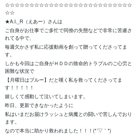
☆☆☆☆☆☆☆☆☆☆☆☆☆☆☆☆☆☆☆☆☆☆☆☆☆☆
☆☆
★A.I._R（えあー）さんは
ご自身がお仕事でご多忙で同僚の失態などで非常に苦慮さ
れてる中で、
毎週欠かさず私に応援動画を創って贈ってくださってま
す。
しかも今回はご自身がＨＤＤの致命的トラブルのご心労と
困難な状況で
【月曜日はブルー】だと嘆く私を救ってくださってま
す！！！！！
嬉しくて感動して泣いてしまいます。
昨日、更新できなかったように
私はいまだお届けラッシュと病魔との闘いで苦しんでおり
ます。
なので本当に助かり救われました！！！(*´▽｀*)