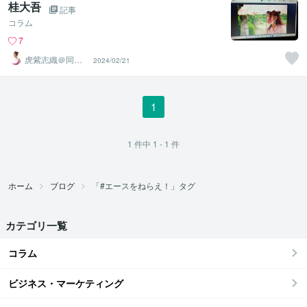
桂大吾
記事
コラム
7
虎紫志織＠同じ
2024/02/21
目線の『駆け込
み寺』
1
1
件中
1 - 1
件
ホーム
ブログ
「#エースをねらえ！」タグ
カテゴリ一覧
コラム
ビジネス・マーケティング