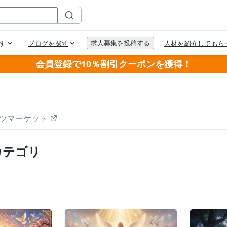
会員登録で10％割引クーポンを獲得！
ツマーケット
カテゴリ