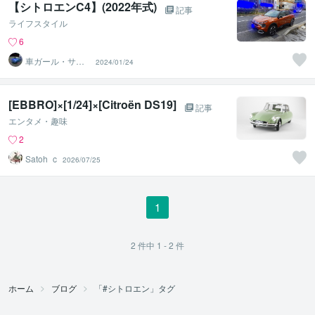
【シトロエンC4】(2022年式)
記事
ライフスタイル
6
車ガール・サツ
2024/01/24
キ＠車選び・購
入サポート
[EBBRO]×[1/24]×[Citroën DS19]
記事
エンタメ・趣味
2
Satoh_c
2026/07/25
1
2
件中
1 - 2
件
ホーム
ブログ
「#シトロエン」タグ