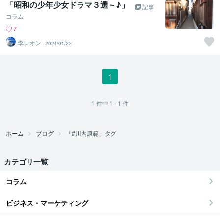
「昭和の少年少女ドラマ３選～♪」
記事
コラム
7
李レオン
2024/01/22
1
1
件中
1 - 1
件
ホーム
ブログ
「#川内康範」タグ
カテゴリ一覧
コラム
ビジネス・マーケティング