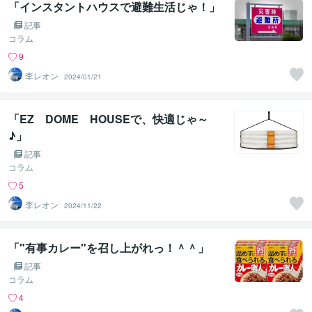
「インスタントハウスで避難生活じゃ！」
記事
コラム
9
李レオン
2024/01/21
「EZ DOME HOUSEで、快適じゃ～
♪」
記事
コラム
5
李レオン
2024/11/22
「"有事カレー"を召し上がれっ！＾＾」
記事
コラム
4