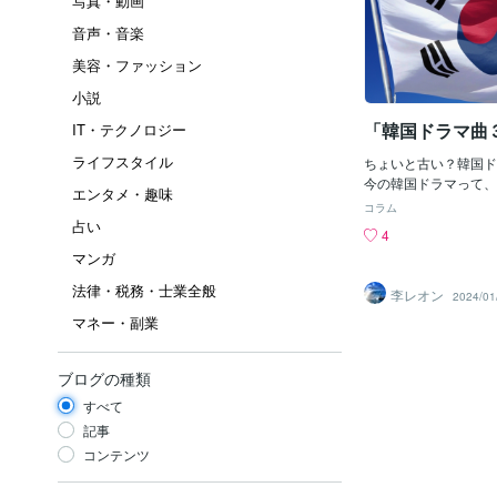
写真・動画
音声・音楽
美容・ファッション
小説
「韓国ドラマ曲
IT・テクノロジー
ライフスタイル
ちょいと古い？韓国ド
今の韓国ドラマって、
エンタメ・趣味
ぞよ。たま～に「韓国
コラム
を観ているけどね～♪
占い
4
の日本は韓国に勝てな
マンガ
マ」の「脚本・主題歌
性」、とにかく「時代
法律・税務・士業全般
李レオン
2024/01
に、完敗じゃ。映画だ
マネー・副業
賞」をとったしっ！（
「当たりハズレ」がナ
払って観たい映画やド
ブログの種類
ゃ。韓国の国家あげて
ルとはいえ・・・なん
すべて
監督」時代の「勢い」
記事
クだけじゃろ～か？！
コンテンツ
の「ドライブマイカー
マリ思わないぜよ。ゴ