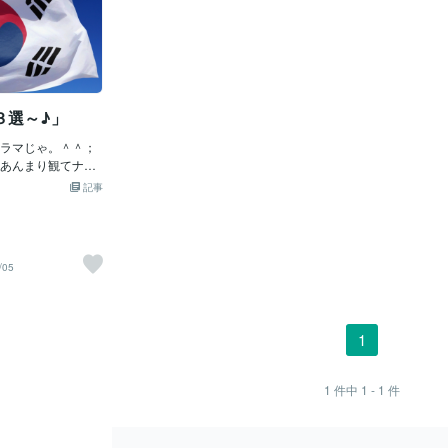
３選～♪」
ラマじゃ。＾＾；
あんまり観てナイ
時代劇？」なんか
記事
しっかし、も～今
いぜよ。「ドラ
・俳優・カリスマ
劇・現代劇」共
/05
って「アカデミー
＾＾；とにかく
イ！！「カネ」を
ラマが多いのじ
1
の「応援？」がア
か、昔の「黒沢明
を感じるのは、ボ
1
件中
1 - 1
件
「広島」がロケ地
」を観たいとはア
ミン・・・；；で