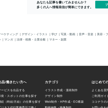
「出た！」、
あなたも記事を書いてみませんか？
ブ
「いや、定番中の
多くの人へ情報発信が簡単にできます。
」じゃ。「冬のソ
や、これが「韓国
」かな～って。こ
じゃからそりゃ
人気じゃったろ～
ジウ」様も「ヨ
マーケティング
｜
デザイン・イラスト
｜
学び
｜
写真・動画
｜
音声・音楽
｜
美容・
ったボク。日本で
い
｜
マンガ
｜
法律・税務・士業全般
｜
マネー・副業
ぇ～♪すごかった
 sonata of the
drama.this became t
korean drama.heheh
メモリー）」BY R
まりドラマをみてな
」に残っているこ
画の「転校生」
うか～最近なら
監督）という感じ