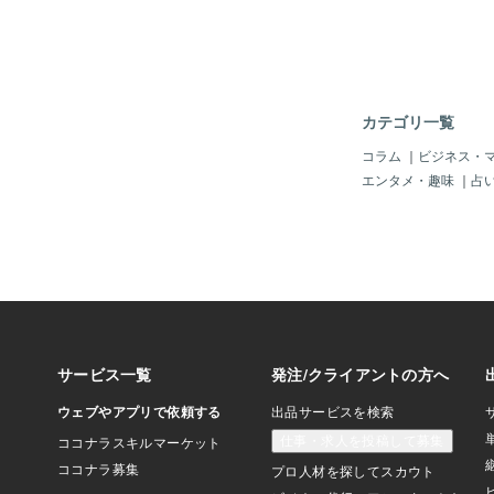
は、最初のご紹介は、
「え？オバケが？」、
定番」じゃ。「ヨン様
ナタ」じゃね～♪もし
ドラマ人気爆発の元？
のボクまで観ているの
カテゴリ一覧
～、おば様たちにも大
とは思うぜよ。「チェ
コラム
｜
ビジネス・
ン」様もこのときに知
エンタメ・趣味
｜
占
も大人気じゃったよね
ぜよ。当時は！！＾＾i saw
winter of the korean 
he instigator of the 
e「冬のソナタ（マイ
yuお次はね～、あん
いけど、なぜか「記憶
の韓国ドラマじゃ。映
（大林宣彦監督）とい
「君の名は」（新海誠
の「男女