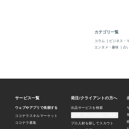
は、最初のご紹介は、
「え？オバケが？」、
定番」じゃ。「ヨン様
ナタ」じゃね～♪もし
ドラマ人気爆発の元？
のボクまで観ているの
カテゴリ一覧
～、おば様たちにも大
とは思うぜよ。「チェ
コラム
｜
ビジネス・
ン」様もこのときに知
エンタメ・趣味
｜
占
も大人気じゃったよね
ぜよ。当時は！！＾＾i saw
winter of the korean 
he instigator of the 
e「冬のソナタ（マイ
yuお次はね～、あん
いけど、なぜか「記憶
の韓国ドラマじゃ。映
（大林宣彦監督）とい
「君の名は」（新海誠
の「男女