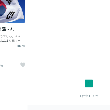
３選～♪」
ラマじゃ。＾＾；
あんまり観てナイ
時代劇？」なんか
記事
しっかし、も～今
いぜよ。「ドラ
・俳優・カリスマ
劇・現代劇」共
/05
って「アカデミー
＾＾；とにかく
イ！！「カネ」を
ラマが多いのじ
1
の「応援？」がア
か、昔の「黒沢明
を感じるのは、ボ
1
件中
1 - 1
件
「広島」がロケ地
」を観たいとはア
ミン・・・；；で