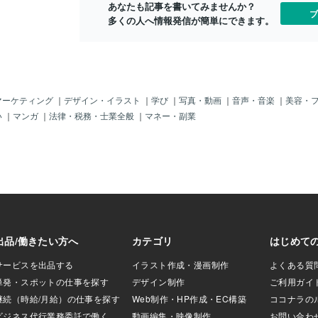
「出た！」、
あなたも記事を書いてみませんか？
ブ
「いや、定番中の
多くの人へ情報発信が簡単にできます。
」じゃ。「冬のソ
や、これが「韓国
」かな～って。こ
じゃからそりゃ
人気じゃったろ～
ジウ」様も「ヨ
マーケティング
｜
デザイン・イラスト
｜
学び
｜
写真・動画
｜
音声・音楽
｜
美容・
ったボク。日本で
い
｜
マンガ
｜
法律・税務・士業全般
｜
マネー・副業
ぇ～♪すごかった
 sonata of the
drama.this became t
korean drama.heheh
メモリー）」BY R
まりドラマをみてな
」に残っているこ
画の「転校生」
うか～最近なら
監督）という感じ