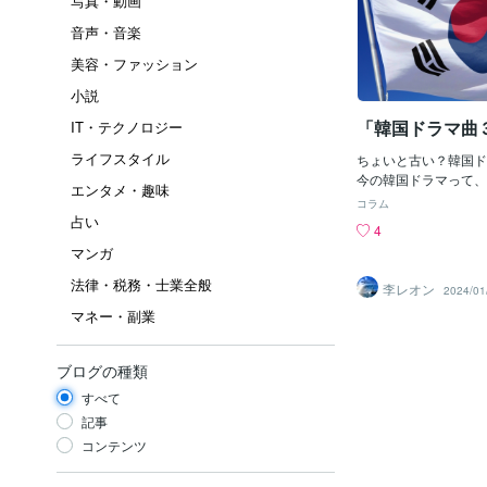
写真・動画
音声・音楽
美容・ファッション
小説
「韓国ドラマ曲
IT・テクノロジー
ライフスタイル
ちょいと古い？韓国ド
今の韓国ドラマって、
エンタメ・趣味
ぞよ。たま～に「韓国
コラム
を観ているけどね～♪
占い
4
の日本は韓国に勝てな
マンガ
マ」の「脚本・主題歌
性」、とにかく「時代
法律・税務・士業全般
李レオン
2024/01
に、完敗じゃ。映画だ
マネー・副業
賞」をとったしっ！（
「当たりハズレ」がナ
払って観たい映画やド
ブログの種類
ゃ。韓国の国家あげて
ルとはいえ・・・なん
すべて
監督」時代の「勢い」
記事
クだけじゃろ～か？！
コンテンツ
の「ドライブマイカー
マリ思わないぜよ。ゴ