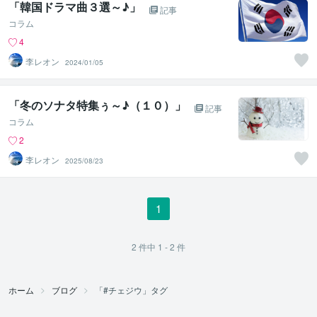
「韓国ドラマ曲３選～♪」
記事
コラム
4
李レオン
2024/01/05
「冬のソナタ特集ぅ～♪（１０）」
記事
コラム
2
李レオン
2025/08/23
1
2
件中
1 - 2
件
ホーム
ブログ
「#チェジウ」タグ