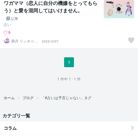
ワガママ（恋人に自分の機嫌をとってもら
う）と愛を混同してはいけません。
記事
占い
9
満月 リンネ☆希
2023/12/27
望を一緒に探す
占い師
1
1
件中
1 - 1
件
ホーム
ブログ
「#占いは予言じゃない」タグ
カテゴリ一覧
コラム