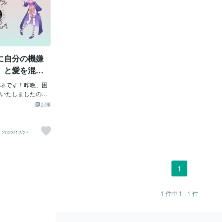
に自分の機嫌
）と愛を混同
ん。
ネです！昨晩、困
いたしましたの
・ヒステリック女
記事
」さんのショート
大にしてお伝えし
昨晩のお客様は、
2023/12/27
悪いことは聞きた
ない。ただ、耳障
いていたい。復縁
人様に「脅し」を
1
ら音信不通に。と
ているなら、私の
ことでしょ？」
1
件中
1 - 1
件
気持ちをなんでも
なんでも言い合え
大切だ（という建