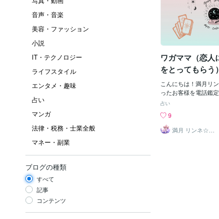
写真・動画
音声・音楽
美容・ファッション
小説
ワガママ（恋人
IT・テクノロジー
をとってもらう
ライフスタイル
してはいけませ
こんにちは！満月リン
エンタメ・趣味
ったお客様を電話鑑定
占い
で、少し、元メンヘラ
占い
性だった「仮眠ちゃん
マンガ
9
動画をお借りし、声を
法律・税務・士業全般
たいなと思いました。
満月 リンネ☆希
望を一緒に探す
とにかく自分の都合の
マネー・副業
占い師
くない。努力もしたく
りの良い言葉だけを聞
ご希望でしたが、元恋
ブログの種類
使った大喧嘩をしてか
すべて
のことでした。「愛し
機嫌をとるのは当然の
記事
「私に合うのは、私の
コンテンツ
聞いてくれる男性だ。
ることが恋人において