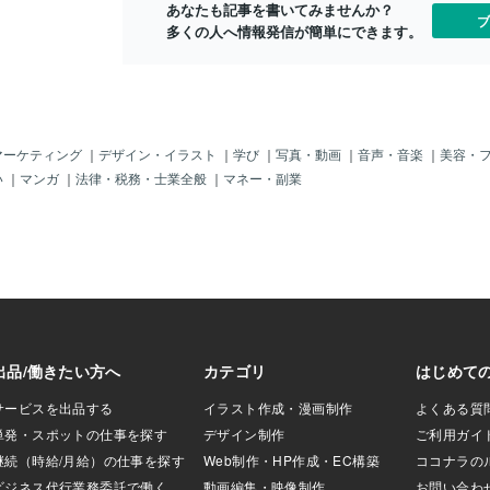
あなたも記事を書いてみませんか？
押しつけしていま
ブ
多くの人へ情報発信が簡単にできます。
性は言いますが、
やっていること
のです。当たり前
れることなど、ど
。恋愛心理学の研
機嫌を取らせる人
とがほとんどと言
マーケティング
｜
デザイン・イラスト
｜
学び
｜
写真・動画
｜
音声・音楽
｜
美容・
手様にも、お相手
い
｜
マンガ
｜
法律・税務・士業全般
｜
マネー・副業
がある故の都合が
んできたからこそ
らこその価値観が
め合う」ことこそ
んでわかってくれ
「そういう考え方
」と頷けることな
は有りえません。
ないの？」は、ケ
分かり合う魔法の
。お相手様を信じ
不安に陥るのは単
で私を安心させて
相手様を問い詰め