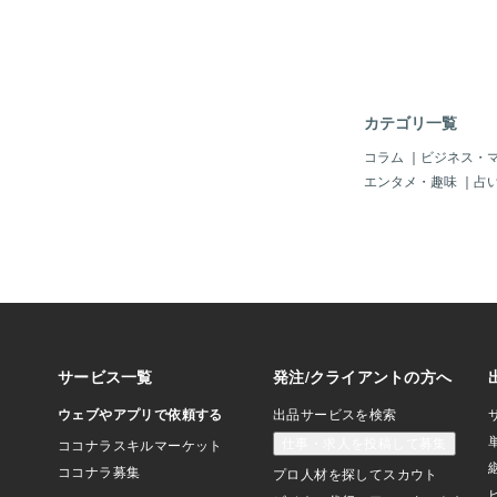
前で、身勝手に要求を
す）」と、メンヘラ女
これはモラハラ男性の
と、なにも変わらない
のサービスや、してく
こにも存在はしません
カテゴリ一覧
究でも、恋人に自分の
の恋は短命に終わるこ
コラム
｜
ビジネス・
われております。お相
エンタメ・趣味
｜
占
様の人生があり、人生
あり、異なる人生を歩
の価値観や、異性だか
あるので、「違いを認
必須になります。「な
ないの？」ではなく、
も生き方もあるんだね
くして、長続きする恋
「なんでわかってくれ
ンカを招きこそすれ、
言葉にはなりえません
ることなく、身勝手に
なるエゴです。「なん
くれないの？」と、お
た