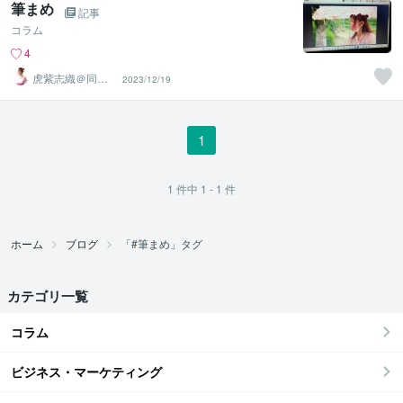
筆まめ
記事
コラム
4
虎紫志織＠同じ
2023/12/19
目線の『駆け込
み寺』
1
1
件中
1 - 1
件
ホーム
ブログ
「#筆まめ」タグ
カテゴリ一覧
コラム
ビジネス・マーケティング