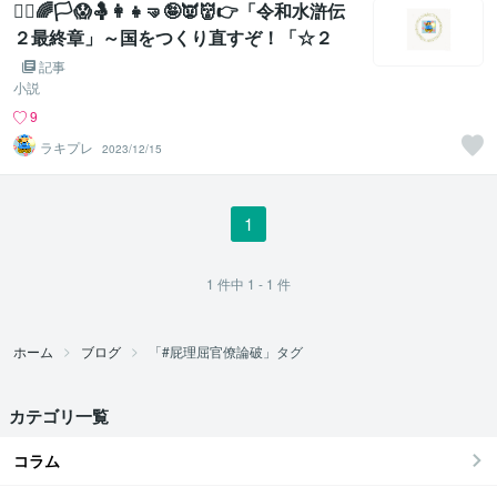
【‍⚧🌈🏳😱🤱👩‍👧🤜🤪👿👹👉「令和水滸伝
２最終章」～国をつくり直すぞ！「☆２
３．第２ラウンド、『いじめ・差別・ハラ
記事
スメント・嫌がらせ』降格罰の理由、パブ
小説
サポ１会議５」
9
ラキプレ
2023/12/15
1
1
件中
1 - 1
件
ホーム
ブログ
「#屁理屈官僚論破」タグ
カテゴリ一覧
コラム