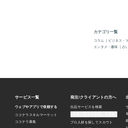
3.のテストとしてパ
め・差別・ハラスメン
謗中傷・不正・トラブ
罪』、違反・違法・違
降格研修、悪質なら公
罰１処罰でふるい落と
カテゴリ一覧
が・・・」 挙手をし
った官僚 「定地元総
コラム
｜
ビジネス・
加也（アライ・マカヤ
エンタメ・趣味
｜
占
で、そんなにいじめや
にこだわるのですか
はそれが些細なことだ
れるのですか？ 他者
ハラスメント』など自
嫌な”悪”行為をする
我が儘・傲慢・横暴性
がる人達を実力者やや
ている方も多いようで
活躍は最初の部分か偶
ラブルや害をもたらし
題に発展し、最終的に
破滅させるタイプです
と対峙していますが、
毅