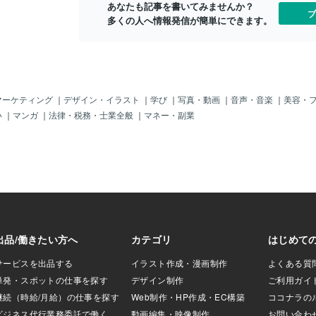
あなたも記事を書いてみませんか？
ブサポ側の『いじ
ブ
多くの人へ情報発信が簡単にできます。
ト・嫌がらせ・誹
ル・事件・犯
憲該当者は軽くて
禁法違反で罰３～
しを始めます
差され、立ち上が
理秘書官 荒井麻
マーケティング
｜
デザイン・イラスト
｜
学び
｜
写真・動画
｜
音声・音楽
｜
美容・
）です。 なん
い
｜
マンガ
｜
法律・税務・士業全般
｜
マネー・副業
差別 ハラスメント
？」 「荒井さん
とでも思っておら
に『いじめや差別
分や人がやられて
、利己的・自己中・
質でマウントした
り手だと勘違いし
すが、強気に出て
然で、一方ではト
、それが大きな問
は周りも巻き込み
。 現に私が皆様
マウントの強気と