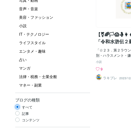
写真・動画
音声・音楽
美容・ファッション
小説
【‍⚧🌈🏳😱🤱👩‍
IT・テクノロジー
「令和水滸伝２
ライフスタイル
をつくり直すぞ
「☆２３．第２ラウン
エンタメ・趣味
第２ラウンド、
別・ハラスメント・嫌
占い
理由、パブサポ１会議
別・ハラスメン
小説
民の皆様に評価されま
マンガ
せ』降格罰の理
9
ら調査監視を受け、問
１会議５」
法律・税務・士業全般
注意され、それでも暴
ラキプレ
2023/12
掛けられ、公禁法で
マネー・副業
私共と前政権与党も含
として置かれている状
きな違いは、いじめや
ブログの種類
行動を起こしていた加
すべて
題を改善する法律や仕
った側と、私共はその
記事
それに不満を持った側
コンテンツ
る法律仕組みを作り実
る違いでしょうか。 