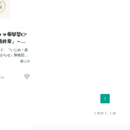
👧🤜🤪👿👹👉
最終章」～国
！「☆２３．
ド、『いじめ・差
『いじめ・差
がらせ』降格罰の
５」 「私共も国
ト・嫌がら
記事
すし、第三機関か
由、パブサポ
題があれば指導や
走すれば公査審に
/15
処罰を受けます。
め皆様、パブサポ
況は同じですが大
セクハラなど問題
1
害側でそう言う問
組を作ってこなか
被害を受けた側、
1
件中
1 - 1
件
で、それに対応す
行しようとしてい
なので、これから