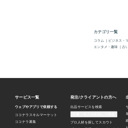
3.のテストとしてパ
め・差別・ハラスメン
謗中傷・不正・トラブ
罪』、違反・違法・違
降格研修、悪質なら公
罰１処罰でふるい落と
カテゴリ一覧
が・・・」 挙手をし
った官僚 「定地元総
コラム
｜
ビジネス・
加也（アライ・マカヤ
エンタメ・趣味
｜
占
で、そんなにいじめや
にこだわるのですか
はそれが些細なことだ
れるのですか？ 他者
ハラスメント』など自
嫌な”悪”行為をする
我が儘・傲慢・横暴性
がる人達を実力者やや
ている方も多いようで
活躍は最初の部分か偶
ラブルや害をもたらし
題に発展し、最終的に
破滅させるタイプです
と対峙していますが、
毅