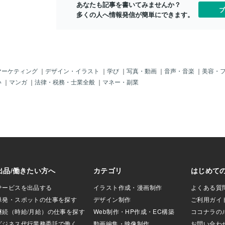
あなたも記事を書いてみませんか？
ブサポ側の『いじ
ブ
多くの人へ情報発信が簡単にできます。
ト・嫌がらせ・誹
ル・事件・犯
憲該当者は軽くて
禁法違反で罰３～
しを始めます
差され、立ち上が
理秘書官 荒井麻
マーケティング
｜
デザイン・イラスト
｜
学び
｜
写真・動画
｜
音声・音楽
｜
美容・
）です。 なん
い
｜
マンガ
｜
法律・税務・士業全般
｜
マネー・副業
差別 ハラスメント
？」 「荒井さん
とでも思っておら
に『いじめや差別
分や人がやられて
、利己的・自己中・
質でマウントした
り手だと勘違いし
すが、強気に出て
然で、一方ではト
、それが大きな問
は周りも巻き込み
。 現に私が皆様
マウントの強気と