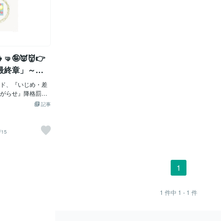
👧🤜🤪👿👹👉
最終章」～国
！「☆２３．
ド、『いじめ・差
『いじめ・差
がらせ』降格罰の
５」 「私共も国
ト・嫌がら
記事
すし、第三機関か
由、パブサポ
題があれば指導や
走すれば公査審に
/15
処罰を受けます。
め皆様、パブサポ
況は同じですが大
セクハラなど問題
1
害側でそう言う問
組を作ってこなか
被害を受けた側、
1
件中
1 - 1
件
で、それに対応す
行しようとしてい
なので、これから