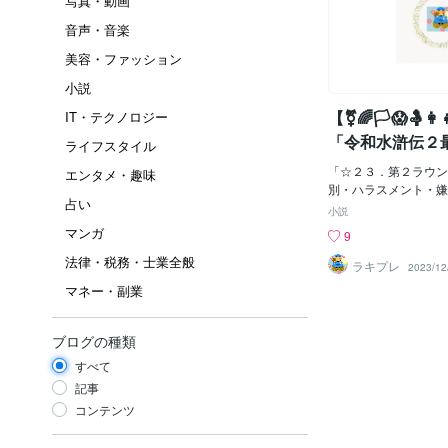
写真・動画
音声・音楽
美容・ファッション
小説
【‍⚧🌈🏳😱🤱👩‍
IT・テクノロジー
「令和水滸伝２
ライフスタイル
をつくり直すぞ
「☆２３．第２ラウン
エンタメ・趣味
第２ラウンド、
別・ハラスメント・嫌
占い
理由、パブサポ１会議
別・ハラスメン
小説
民の皆様に評価されま
マンガ
せ』降格罰の理
9
ら調査監視を受け、問
１会議５」
法律・税務・士業全般
注意され、それでも暴
ラキプレ
2023/12
掛けられ、公禁法で
マネー・副業
私共と前政権与党も含
として置かれている状
きな違いは、いじめや
ブログの種類
行動を起こしていた加
すべて
題を改善する法律や仕
った側と、私共はその
記事
それに不満を持った側
コンテンツ
る法律仕組みを作り実
る違いでしょうか。 