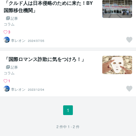
「クルド人は日本侵略のために来た！BY
国際移住機関」
記事
コラム
3
李レオン
2024/07/05
「国際ロマンス詐欺に気をつけろ！」
記事
コラム
1
李レオン
2023/12/04
1
2
件中
1 - 2
件