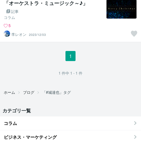
「オーケストラ・ミュージック～♪」
記事
コラム
5
李レオン
2023/12/03
1
1
件中
1 - 1
件
ホーム
ブログ
「#城達也」タグ
カテゴリ一覧
コラム
ビジネス・マーケティング