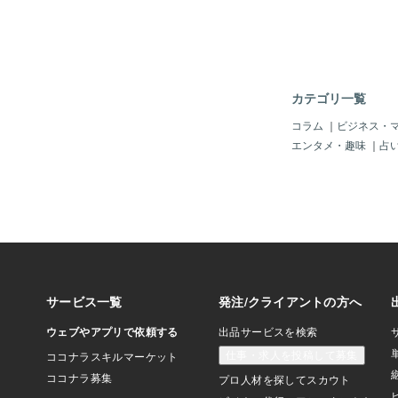
のものじゃんか～♪憧
し。ちょい、仏俳優の
ベルモント」にも似て
ホ＾＾「シバの女王」
ルフェーブル「レイモ
ル」とくれば、やはり
カテゴリ一覧
ア」が、好敵手？でし
もう、説明不要なくら
コラム
｜
ビジネス・
ダレもが一度は聴いた
エンタメ・趣味
｜
占
洗われる名曲」じゃね
ずいろ」じゃね。レイ
「紳士」じゃけど、な
授？」にも見える「ポ
イモンド」も「ポール
きじゃ。なんでこんな
「キレイな曲」ができ
不思議じゃ。＾＾「
ポール・モーリア最後
「インスト」なんじゃ
色？」が違う雰囲気の
ト・ストリーム」とい
みなさんも知っている
で「ジェット機」に乗
「城達也