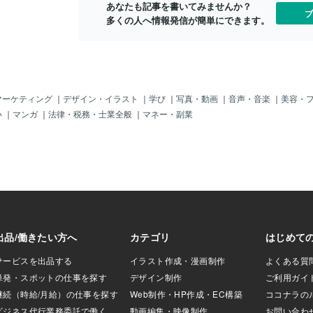
あなたも記事を書いてみませんか？
れの「伯爵」風だ
ブ
多くの人へ情報発信が簡単にできます。
「ジャンポール・
る？かな？？ホホ
BY レイモンド・
ンド・ルフェーブ
「ポール・モーリ
ょ～♪ちがう？？
いに有名過ぎて、
マーケティング
｜
デザイン・イラスト
｜
学び
｜
写真・動画
｜
音声・音楽
｜
美容・
ことある「ココロ
い
｜
マンガ
｜
法律・税務・士業全般
｜
マネー・副業
。そう、「恋はみ
モンドと同様に
んか、「大学教
ール」じゃ。「レ
」もどっちも大好
すばらし過ぎる
るんじゃろ～か？
恋はみずいろ」BY
はね～、ま、一応
けど、ちと「毛
有名な「ジェッ
う傑作じゃ。ま～
はずよ～ん。まる
っている気分を