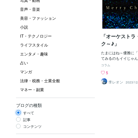
写真・動画
音声・音楽
美容・ファッション
小説
「オーケストラ
IT・テクノロジー
ク～♪」
ライフスタイル
たまにはね～優雅に「
エンタメ・趣味
てみるのもイイじゃん
占い
ンストールメンタル」
コラム
「音声」が入っていな
マンガ
5
「楽器の音」だけを楽
法律・税務・士業全般
ゃ。（＾＾；でも、な
李レオン
2023/12
く）な楽曲じゃろ～か
マネー・副業
奏家を並べて、指揮者
「貴族」にでもなった
（＾＾；；最初は「レ
ブログの種類
ーブル」の「シバの女
すべて
界的に有名過ぎて、知
よね？？？ボクは何か
記事
く聞いているのじゃ。
コンテンツ
もアキナイし、もっと
レイモンドって、「ヨ