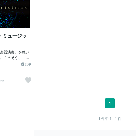
・ミュージッ
楽器演奏」を聴い
。＾＾そう、「イ
じゃね。ヒトの
記事
いので、純粋に
しむということじ
んて贅沢（ぜいた
/03
？！大勢のプロ演
まで・・・なんか
気分じゃ。ホホホ
イモンド・ルフェ
1
王」じゃ。もう世
らない人はイナイ
あると、自然によ
1
件中
1 - 1
件
ホント何回聴いて
聴きたくなるよ。
ーロッパ紳士」そ