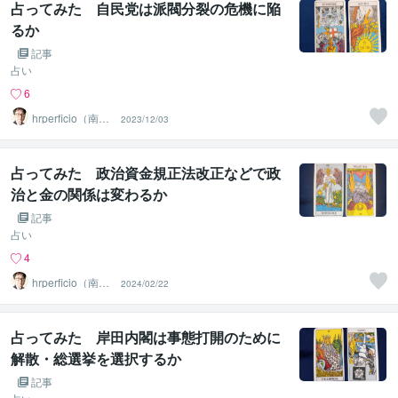
占ってみた 自民党は派閥分裂の危機に陥
るか
記事
占い
6
hrperficio（南仙
2023/12/03
台の父）
占ってみた 政治資金規正法改正などで政
治と金の関係は変わるか
記事
占い
4
hrperficio（南仙
2024/02/22
台の父）
占ってみた 岸田内閣は事態打開のために
解散・総選挙を選択するか
記事