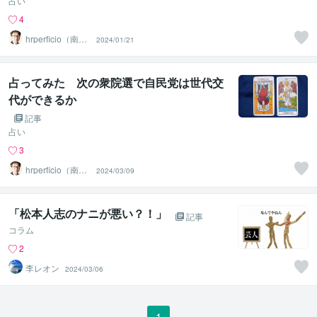
占い
4
hrperficio（南仙
2024/01/21
台の父）
占ってみた 次の衆院選で自民党は世代交
代ができるか
記事
占い
3
hrperficio（南仙
2024/03/09
台の父）
「松本人志のナニが悪い？！」
記事
コラム
2
李レオン
2024/03/06
1