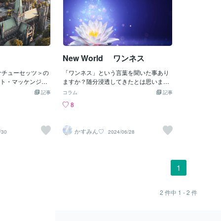
New World ワンネス
サチューセッツ＞の
「ワンネス」という言葉を聞いた事あり
ト・マッケンジー
ますか？随分浸透してきたとは思います
スコ＞を歌ったり
が、ひと言でいえば「すべてはひと
記事
コラム
記事
た新たな有望株が
つ」。☆ある友人が、最近気づいたこと
8
たのでしたけれど
があったと話してくれました。「眼鏡を
ァナやら、大麻に
はずしたら、周りの反応が変わったんだ
ケディリックなど
よ」今まで邪険にされていたのに急に笑
かすみん♡
/30
2024/06/28
・ ドアーズのジ
顔で話しかけられるようになり男性も近
ジミ・ヘンドリッ
づいてくるようになったそぅです。その
ライアン・ジョー
明らかな態度の変化の原因は眼鏡をはず
プリン 等が次々
したからだ、と彼女は言います。少し前
1
やドラッグ等の良
に、こんなことも話してくれました。あ
も有ったりでし
る年上の知人から「あなた、いつも髪ぼ
からこのグループ
さぼさで。もう少し気を遣ったら？」と
2
件中
1 - 2
件
も、ここいらが影
言われた、と。私は正直に伝えました。
分はこのおかげで
私の中のあなたのイメージは「キレイな
いたのも、長い間
おねえさん」。いつも髪の色も、雰囲気