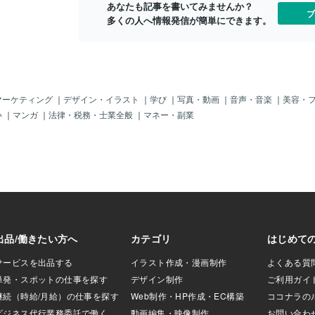
す△ いろいろと画
もいいな、と思っていたよ。眼鏡をかけ
あなたも記事を書いてみませんか？
ブ
りで、変化のある
ていても、かけていなくてもそのイメー
多くの人へ情報発信が簡単にできます。
ったりでまー大変
ジは変わらないよ。お世辞ではなく本当
願いいたします
です。私の世界の彼女は、いつもキレイ
でした。そして、気づきました。☆私た
ちは、同じ地球にいて、同じ日本にいて
同じ関西にいて…一見、同じ世界に住ん
でいるようですが実は、人はそれぞれ自
マーケティング
｜
デザイン・イラスト
｜
学び
｜
写真・動画
｜
音声・音楽
｜
美容・
分の世界で生きています。？？それぞれ
い
｜
マンガ
｜
法律・税務・士業全般
｜
マネー・副業
の基準や価値観は違う、ということで
す。当たり前といえば当たり前のことで
すが育った環境も違うし、性格、個性も
違うので家族でも、まったく同じ価値観
や考え方ということはありませんよね。
なので「ワンネス」の時代がやってくる
まで私は、比較や批判のない平等で平和
な世界の住人でいられるよう努めます^^