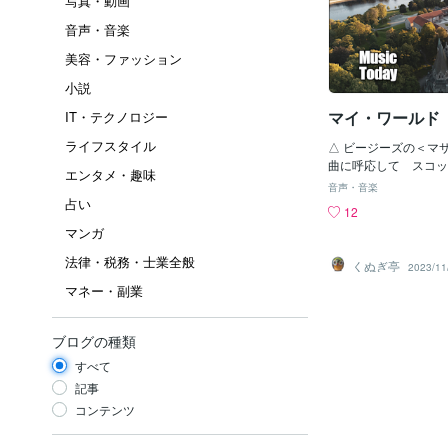
写真・動画
音声・音楽
美容・ファッション
小説
マイ・ワールド
IT・テクノロジー
ライフスタイル
△ ビージーズの＜マ
曲に呼応して スコッ
エンタメ・趣味
が＜花のサンフランシ
音声・音楽
で、当時は気合の入っ
占い
12
登場したりで面白かっ
マンガ
も その一方でマリフ
ヒッピー そしてサイ
法律・税務・士業全般
くぬぎ亭
2023/11
の言葉も出てきた頃・
マネー・副業
ム・モリソン そして
クス ストーンズのブ
ンズ ジャニス・ジョ
ブログの種類
に逝ってしまい、大麻
からぬ噂も出た時代で
すべて
た ビートルズの中期
記事
を避ける様になったの
コンテンツ
響していましたが 自
ビートルズが解散して