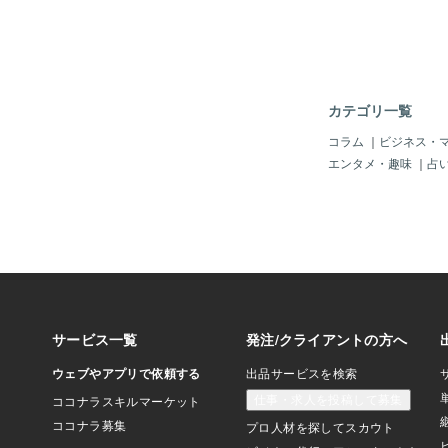
が狭く、主に視覚に関
覚情報を判断し、隣り
葉」や「側頭葉」に伝
葉】 両耳のそばにあ
わる領域です。聴覚以
語理解に大きな役割を
カテゴリ一覧
ます。 なお、「感覚
い、耳が聞こえないな
コラム
｜
ビジネス・
頭葉」や「側頭葉」が
エンタメ・趣味
｜
占
ともあります。【偏桃
張、恐怖反応などの情
す。短期記憶の役割も
また、五感(視覚、
触覚)に関する外から
けています。 発達障
トラム(繊細さん)あ
敏」は「後頭葉」や「
体」が過剰に情報を受
い、「前頭葉」での判
のではないかと言われ
のところは不明です。
見上げると、