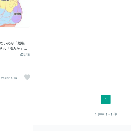
ないのが「脳機
もそも「脳みそ」と
たちの本音ですね。
記事
だ心理学もそうです
についても研究が進ん
なところが多いで
分かっているとこ
2023/11/16
す。【前頭葉】 手
への指令や運動の
思決定などを行い
端にある「前頭前
1
いう「ブレーキ」
【頭頂葉】 身体
らの刺激)の統合や
1
件中
1 - 1
件
。「前頭葉」、
」に囲まれていま
その中で最も領域