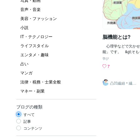
写真・動画
音声・音楽
美容・ファッション
小説
脳機能とは?
IT・テクノロジー
ライフスタイル
心理学などで欠かせ
能」です。 &gt;そ
エンタメ・趣味
は何ぞや? それが私
学び
(^-^; ただし、ま
占い
7
が'脳みそそのもの'
マンガ
でおりませんので、謎
す。 そこで'今現在
法律・税務・士業全般
凸凹繊細＊繊細
ろ'を中心にお話しま
親子発達親子の
マネー・副業
お話相手
や足などの身体の筋肉
手順、思考や想像、意
ます。「前頭葉」の先
ブログの種類
野」は乗り物や機械で
の役割を果たします。
すべて
からの感覚情報(外か
記事
分析、認識を行います
コンテンツ
「後頭葉」、「側頭葉
す。【後頭葉】 脳み