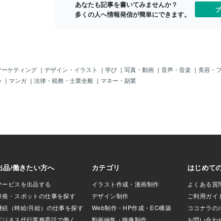
わる領域です。視
あなたも記事を書いてみませんか？
ブ
合っている「頭頂
多くの人へ情報発信が簡単にできます。
えます。【側頭
り、主に聴覚に関
外にも、味覚や言
担う部分も含まれ
障がい(目が見えな
ど)」の場合は「後
マーケティング
｜
デザイン・イラスト
｜
学び
｜
写真・動画
｜
音声・音楽
｜
美容・
十分に働かないこ
い
｜
マンガ
｜
法律・税務・士業全般
｜
マネー・副業
体】 不安や緊
報に関わる部分で
担っております。
聴覚、味覚、嗅覚、
の刺激を直接的に受
がいやHSPスペク
るあるの「感覚過
側頭葉」、「偏桃
け取りすぎてしま
断が追いつかない
ていますが、実際
 脳みそは上から