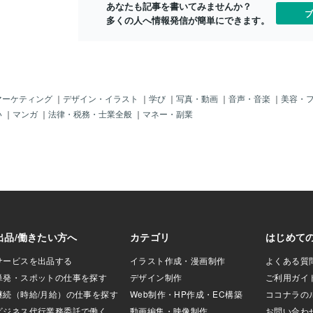
わる領域です。視
あなたも記事を書いてみませんか？
何⁉」状態 🌀 厄介で不思議な高次脳機能
ブ
合っている「頭頂
多くの人へ情報発信が簡単にできます。
障害 🌀 💡 これ、知っていましたか？ 🤔
えます。【側頭
り、主に聴覚に関
外にも、味覚や言
担う部分も含まれ
障がい(目が見えな
ど)」の場合は「後
マーケティング
｜
デザイン・イラスト
｜
学び
｜
写真・動画
｜
音声・音楽
｜
美容・
十分に働かないこ
い
｜
マンガ
｜
法律・税務・士業全般
｜
マネー・副業
体】 不安や緊
報に関わる部分で
担っております。
聴覚、味覚、嗅覚、
の刺激を直接的に受
がいやHSPスペク
るあるの「感覚過
側頭葉」、「偏桃
け取りすぎてしま
断が追いつかない
ていますが、実際
 脳みそは上から