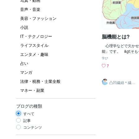
写真・動画
音声・音楽
美容・ファッション
小説
脳機能とは?
IT・テクノロジー
ライフスタイル
心理学などで欠かせ
能」です。 &gt;そ
エンタメ・趣味
は何ぞや? それが私
学び
(^-^; ただし、ま
占い
7
が'脳みそそのもの'
マンガ
でおりませんので、謎
す。 そこで'今現在
法律・税務・士業全般
凸凹繊細＊繊細
ろ'を中心にお話しま
親子発達親子の
マネー・副業
お話相手
や足などの身体の筋肉
手順、思考や想像、意
ます。「前頭葉」の先
ブログの種類
野」は乗り物や機械で
の役割を果たします。
すべて
からの感覚情報(外か
記事
分析、認識を行います
コンテンツ
「後頭葉」、「側頭葉
す。【後頭葉】 脳み