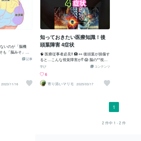
知っておきたい医療知識！後
頭葉障害 4症状
ないのが「脳機
もそも「脳みそ」と
🧠 医療従事者必見‼ 🏥 👀 後頭葉が損傷す
たちの本音ですね。
記事
ると…こんな視覚障害が⁉ 😱 脳の**視覚
だ心理学もそうです
情報の中枢「後頭葉」**がダメージを受
学び
コンテンツ
についても研究が進ん
けると、常識では考えられない不思議な
6
なところが多いで
症状が出ることがあります。 ⚡ 後頭葉障
分かっているとこ
害の4大症状 ⚡ 1️⃣ 同名半盲 👁️➡️❌ 両眼
寄り添いマリモ
2023/11/16
2025/03/17
す。【前頭葉】 手
の同じ側半分の視野が欠損する状態。
への指令や運動の
例：右後頭葉が損傷すると、左側の視野
思決定などを行い
が消える💥 2️⃣ 色彩失認 🌈❌ 視力や視
端にある「前頭前
野は正常なのに…色を識別できない＆色
1
いう「ブレーキ」
の名前がわからない🧐 3️⃣ 相貌失認
【頭頂葉】 身体
🧑‍🤝‍🧑❓ 家族や友人の顔が認識できな
らの刺激)の統合や
い😨 顔のパーツは見えているのに、誰
2
件中
1 - 2
件
。「前頭葉」、
なのか判断不能‼ 4️⃣ 物体失認 🎸❓ 視力
」に囲まれていま
は正常だけど…目の前の物が何かわから
その中で最も領域
ない😵 形や色は見えるのに、「これ