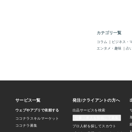
が狭く、主に視覚に関
覚情報を判断し、隣り
葉」や「側頭葉」に伝
葉】 両耳のそばにあ
わる領域です。聴覚以
語理解に大きな役割を
カテゴリ一覧
ます。 なお、「感覚
い、耳が聞こえないな
コラム
｜
ビジネス・
頭葉」や「側頭葉」が
エンタメ・趣味
｜
占
ともあります。【偏桃
張、恐怖反応などの情
す。短期記憶の役割も
また、五感(視覚、
触覚)に関する外から
けています。 発達障
トラム(繊細さん)あ
敏」は「後頭葉」や「
体」が過剰に情報を受
い、「前頭葉」での判
のではないかと言われ
のところは不明です。
見上げると、