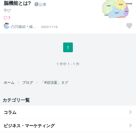
脳機能とは?
記事
学び
7
凸凹繊細＊繊細
2023/11/16
親子発達親子の
お話相手
1
1
件中
1 - 1
件
ホーム
ブログ
「#頭頂葉」タグ
カテゴリ一覧
コラム
ビジネス・マーケティング