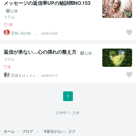
メッセージの返信率UPの秘訣💌NO.153
記事
コラム
12
霊視×光の柱 カ
2023/10/22
ルマ先生
返信が来ない…心の揺れの整え方
記事
コラム
3
霊感タロット⭐︎エ
2025/07/17
アリーズ
1
2
件中
1 - 2
件
ホーム
ブログ
「#返信がない」タグ