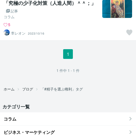
「究極の少子化対策（人造人間）＾＾；」
記事
コラム
5
李レオン
2023/10/16
1
1
件中
1 - 1
件
ホーム
ブログ
「#精子を選ぶ権利」タグ
カテゴリ一覧
コラム
ビジネス・マーケティング