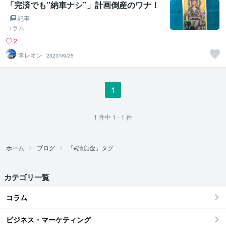
「完済でも”納車ナシ”」計画倒産のワナ！
記事
コラム
2
李レオン
2023/09/25
1
1
件中
1 - 1
件
ホーム
ブログ
「#請負金」タグ
カテゴリ一覧
コラム
ビジネス・マーケティング