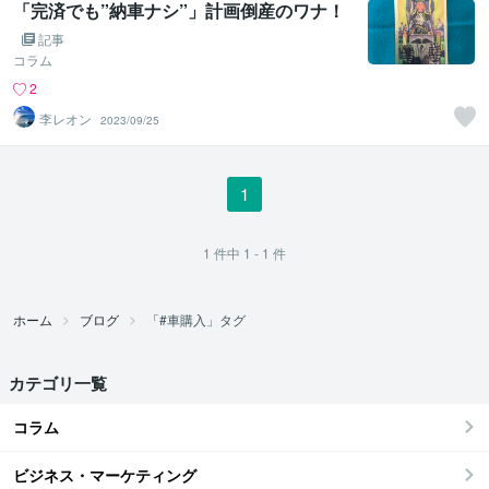
「完済でも”納車ナシ”」計画倒産のワナ！
記事
コラム
2
李レオン
2023/09/25
1
1
件中
1 - 1
件
ホーム
ブログ
「#車購入」タグ
カテゴリ一覧
コラム
ビジネス・マーケティング