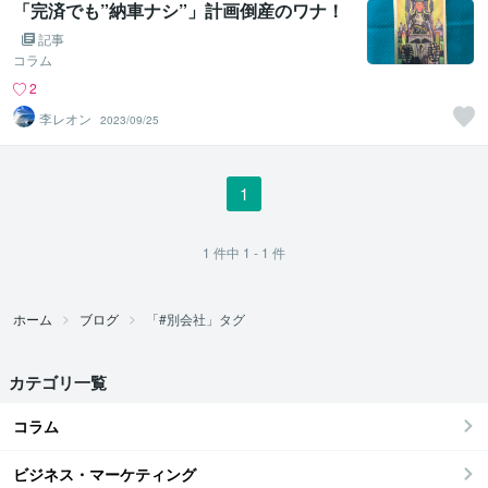
「完済でも”納車ナシ”」計画倒産のワナ！
記事
コラム
2
李レオン
2023/09/25
1
1
件中
1 - 1
件
ホーム
ブログ
「#別会社」タグ
カテゴリ一覧
コラム
ビジネス・マーケティング