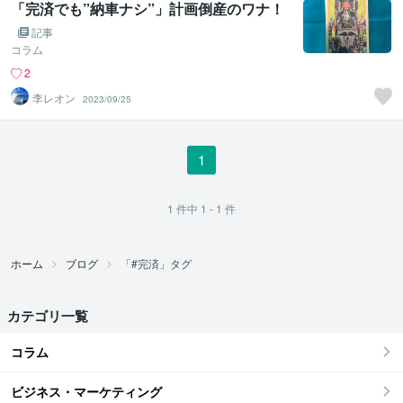
「完済でも”納車ナシ”」計画倒産のワナ！
記事
コラム
2
李レオン
2023/09/25
1
1
件中
1 - 1
件
ホーム
ブログ
「#完済」タグ
カテゴリ一覧
コラム
ビジネス・マーケティング