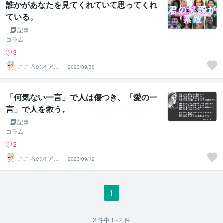
誰かがあなたを見てくれていて思ってくれ
ている。
記事
コラム
3
こころのオアシ
2023/09/30
ス＠元牧師で精
神保健福祉士
「何気ない一言」で人は傷つき、「愛の一
言」で人を救う。
記事
コラム
2
こころのオアシ
2023/09/12
ス＠元牧師で精
神保健福祉士
1
2
件中
1 - 2
件