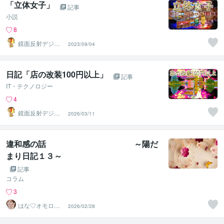
「立体女子」
記事
小説
8
鏡面反射デジタ
2023/09/04
ルアート製作所
（鈴木穣）
日記「店の改装100円以上」
記事
IT・テクノロジー
4
鏡面反射デジタ
2026/03/11
ルアート製作所
（鈴木穣）
違和感の話 ～陽だ
まり日記１３～
記事
コラム
3
はな♡オモロい
2026/02/28
カウンセラー