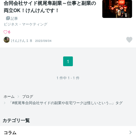
合同会社サイド梶尾隼副業～仕事と副業の
両立OK！けんけんです！
記事
ビジネス・マーケティング
6
けんけん１８
2023/09/04
1
1
件中
1 - 1
件
ホーム
ブログ
「#梶尾隼合同会社サイドの副業や在宅ワークは怪しいという...」タグ
カテゴリ一覧
コラム