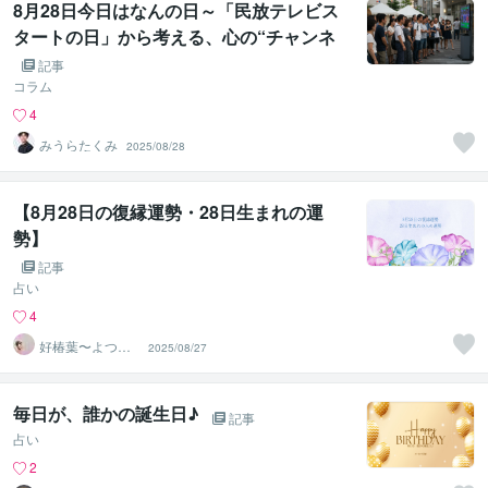
8月28日今日はなんの日～「民放テレビス
タートの日」から考える、心の“チャンネ
ル選び”と情報との距離感～
記事
コラム
4
みうらたくみ
2025/08/28
【8月28日の復縁運勢・28日生まれの運
勢】
記事
占い
4
好椿葉〜よつ
2025/08/27
ば〜
毎日が、誰かの誕生日♪
記事
占い
2