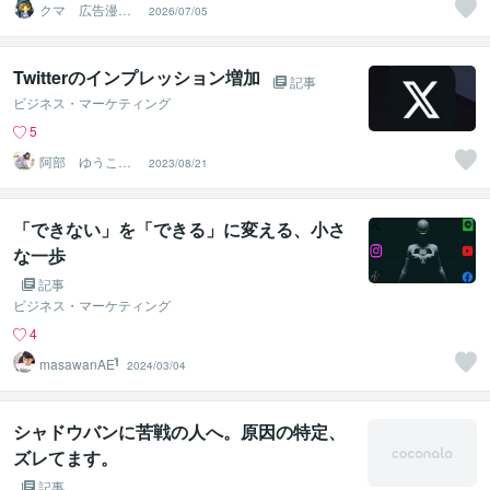
クマ 広告漫画
2026/07/05
家・PRO認定
Twitterのインプレッション増加
記事
ビジネス・マーケティング
5
阿部 ゆうこ
2023/08/21
【SNSプロ】
「できない」を「できる」に変える、小さ
な一歩
記事
ビジネス・マーケティング
4
masawanAE ̔̓̿ͩ͂ͬ͊͐͗̑
2024/03/04
シャドウバンに苦戦の人へ。原因の特定、
ズレてます。
記事