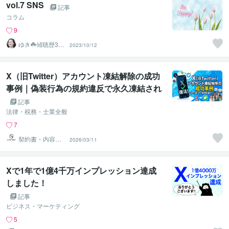
vol.7 SNS
記事
コラム
9
ゆき☘️傾聴歴30
2023/10/12
年☘️愛情溢れる
相談員
X（旧Twitter）アカウント凍結解除の成功
事例｜偽装行為の規約違反で永久凍結され
たアカウントが内容証明郵便で約6週間後
記事
に復活
法律・税務・士業全般
7
契約書・内容証
2026/03/11
明・SNS関係の
行政書士
Xで1年で1億4千万インプレッション達成
しました！
記事
ビジネス・マーケティング
5