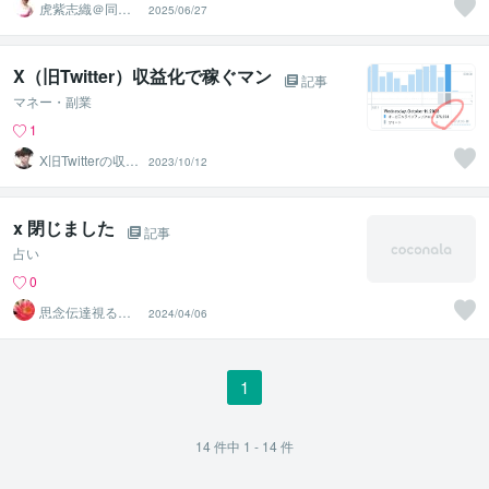
虎紫志織＠同じ
2025/06/27
目線の『駆け込
み寺』
X（旧Twitter）収益化で稼ぐマン
記事
マネー・副業
1
X旧Twitterの収益
2023/10/12
化で稼ぐマン
x 閉じました
記事
占い
0
思念伝達視る恒
2024/04/06
星
1
14
件中
1 - 14
件