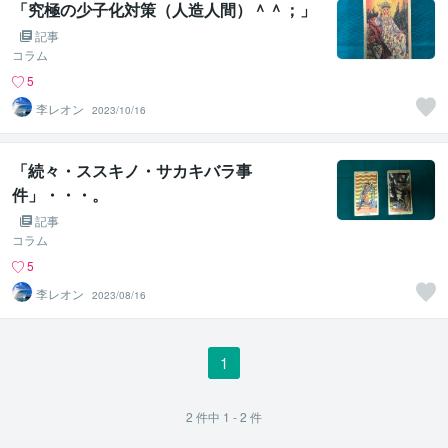
「究極の少子化対策（人造人間）＾＾；」
記事
コラム
5
李レオン
2023/10/16
「続々・ススキノ・サカキバラ事
件」・・・。
記事
コラム
5
李レオン
2023/08/16
1
2
件中
1 - 2
件