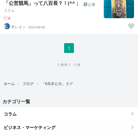
「公営競馬」って八百長？！(^^；
記事
コラム
6
李レオン
2023/08/08
1
1
件中
1 - 1
件
ホーム
ブログ
「#高本公夫」タグ
カテゴリ一覧
コラム
ビジネス・マーケティング