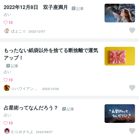
2022年12月8日 双子座満月
記事
占い
10
ぽよこ☆
2022/12/07
もったない紙袋以外を捨てる断捨離で運気
アップ！
記事
占い
10
☆ハワイアンス
2022/10/06
ピリチュル☆～
ハナイノウエ
占星術ってなんだろう？
記事
占い
10
むらせさちよ
2022/09/07