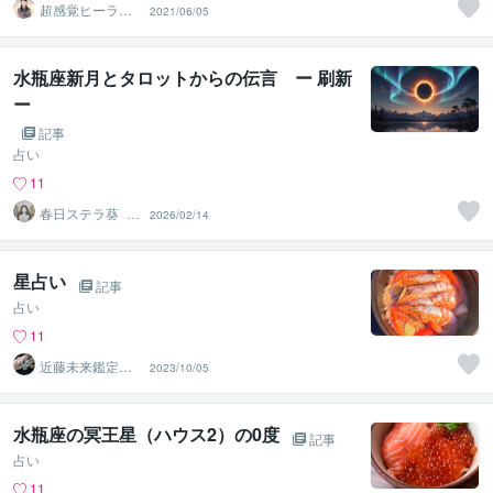
超感覚ヒーラー
2021/06/05
Honoka
水瓶座新月とタロットからの伝言 ー 刷新
ー
記事
占い
11
春日ステラ葵_西
2026/02/14
洋占星術×タロッ
ト占い
星占い
記事
占い
11
近藤未来鑑定
2023/10/05
近藤 光 【移転
済】
水瓶座の冥王星（ハウス2）の0度
記事
占い
11