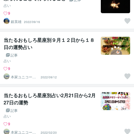
占い
9
銀英雄
2022/09/16
当たるおもしろ星座別９月１２日から１８
日の運勢占い
記事
占い
9
本家ユニコーン
2022/09/12
の使者桜10周年
ありがとう
当たるおもしろ星座別占い2月21日から2月
27日の運勢
記事
占い
9
本家ユニコーン
2022/02/20