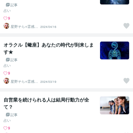
記事
占い
9
星野そら⭐️霊感タ
2024/04/16
ロット占い師⭐️
オラクル【蠍座】あなたの時代が到来しま
す★
記事
占い
9
星野そら⭐️霊感タ
2024/03/19
ロット占い師⭐️
自営業を続けられる人は結局行動力が全
て？
記事
占い
9