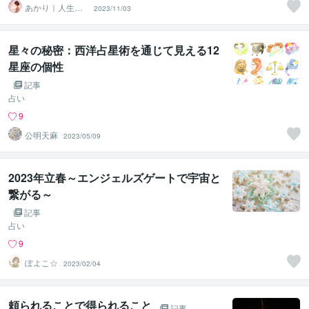
あかり｜人生の
2023/11/03
取扱説明書鑑定
星々の秘密：西洋占星術を通じて見える12
星座の個性
記事
占い
9
公明天麻
2023/05/09
2023年立春～エンジェルズゲートで宇宙と
繋がる～
記事
占い
9
ぽよこ☆
2023/02/04
頼られることで得られること
記事