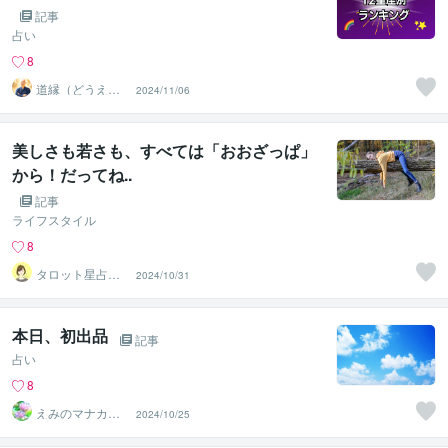
記事
占い
8
道縁（どうえ
2024/11/06
ん）☆チャネリ
ングタロット
美しさも若さも、すべては「おおざっぱ」
から！だってね..
記事
ライフスタイル
8
タロット星占い
2024/10/31
セラピスト☆さ
つき
本日、初出品
記事
占い
8
えみのマナカー
2024/10/25
ドと星よみ