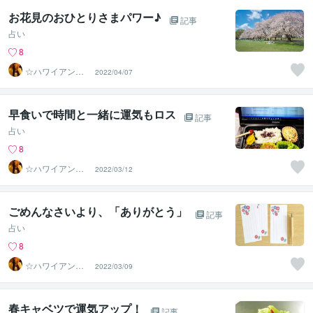
お花見のおひとりさまパワー♪
記事
占い
8
☆ハワイアンス
2022/04/07
ピリチュル☆～
ハナイノウエ
早食いで時間と一緒に運気もロス
記事
占い
8
☆ハワイアンス
2022/03/12
ピリチュル☆～
ハナイノウエ
ごめんなさいより、「ありがとう」
記事
占い
8
☆ハワイアンス
2022/03/09
ピリチュル☆～
ハナイノウエ
春キャベツで運気アップ！
記事