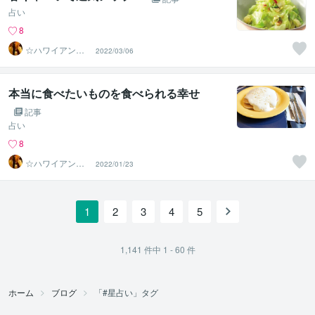
占い
8
☆ハワイアンス
2022/03/06
ピリチュル☆～
ハナイノウエ
本当に食べたいものを食べられる幸せ
記事
占い
8
☆ハワイアンス
2022/01/23
ピリチュル☆～
ハナイノウエ
1
2
3
4
5
1,141
件中
1 - 60
件
ホーム
ブログ
「#星占い」タグ