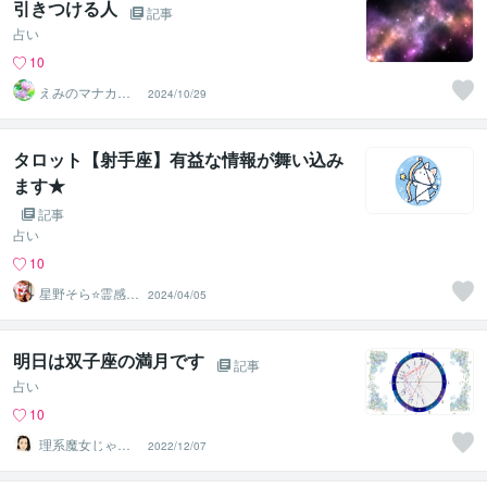
引きつける人
記事
占い
10
えみのマナカー
2024/10/29
ドと星よみ
タロット【射手座】有益な情報が舞い込み
ます★
記事
占い
10
星野そら⭐️霊感タ
2024/04/05
ロット占い師⭐️
明日は双子座の満月です
記事
占い
10
理系魔女じゃす
2022/12/07
みん