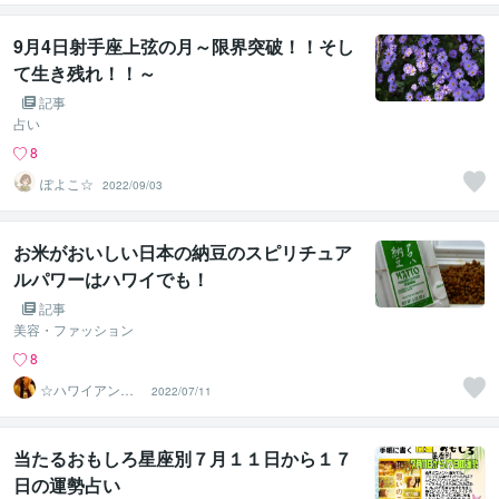
9月4日射手座上弦の月～限界突破！！そし
て生き残れ！！～
記事
占い
8
ぽよこ☆
2022/09/03
お米がおいしい日本の納豆のスピリチュア
ルパワーはハワイでも！
記事
美容・ファッション
8
☆ハワイアンス
2022/07/11
ピリチュル☆～
ハナイノウエ
当たるおもしろ星座別７月１１日から１７
日の運勢占い