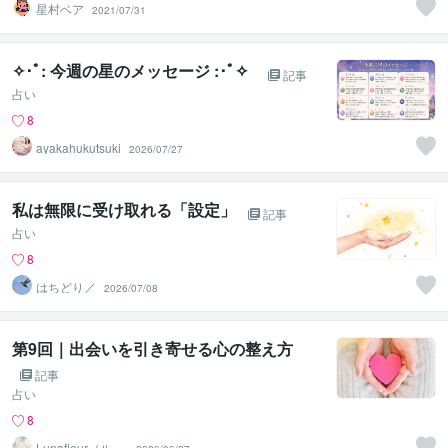
星村ベア
2021/07/31
✧･ﾟ: 今週の星のメッセージ :･ﾟ✧
記事
占い
8
ayakahukutsuki
2026/07/27
私は無限に受け取れる「設定」
記事
占い
8
はちどり／
2026/07/08
第9回｜出会いを引き寄せる心の整え方
記事
占い
8
Lunafleur（ルナ