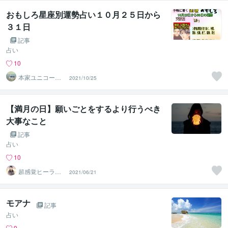
おもしろ星座別運勢占い１０月２５日から
３１日
記事
占い
10
本家ユニコーン
2021/10/25
の使者桜10周年
ありがとう
【満月の日】願いごとをするより行うべき
大事なこと
記事
占い
10
超感覚ヒーラー
2021/06/21
Honoka
モアナ
記事
占い
9