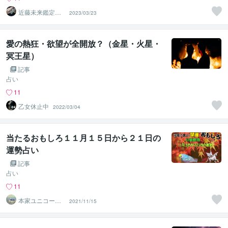
近藤未来鑑定
2023/03/23
近藤 光 【移転
済】
愛の熱狂・欲望が全開放？（金星・火星・
冥王星）
記事
占い
11
乙女休止中
2022/03/04
当たるおもしろ１１月１５日から２１日の
運勢占い
記事
占い
11
本家ユニコーン
2021/11/15
の使者桜10周年
ありがとう