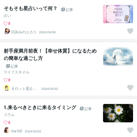
そもそも星占いって何？
記事
占い
8
日詠みのユカリ
2024/09/09
射手座満月前夜！【幸せ体質】になるため
の簡単な過ごし方
記事
ライフスタイル
8
タロット星占い
2024/05/22
セラピスト☆さ
つき
1.来るべきときに来るタイミング
記事
コラム
8
ma1k0
2024/02/20