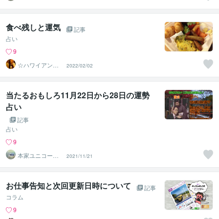
の使者桜10周年
ありがとう
食べ残しと運気
記事
占い
9
☆ハワイアンス
2022/02/02
ピリチュル☆～
ハナイノウエ
当たるおもしろ11月22日から28日の運勢
占い
記事
占い
9
本家ユニコーン
2021/11/21
の使者桜10周年
ありがとう
お仕事告知と次回更新日時について
記事
コラム
9