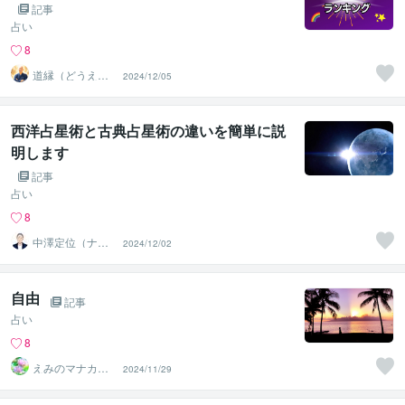
記事
占い
8
道縁（どうえ
2024/12/05
ん）☆チャネリ
ングタロット
西洋占星術と古典占星術の違いを簡単に説
明します
記事
占い
8
中澤定位（ナカ
2024/12/02
ザワ テイイ）
自由
記事
占い
8
えみのマナカー
2024/11/29
ドと星よみ