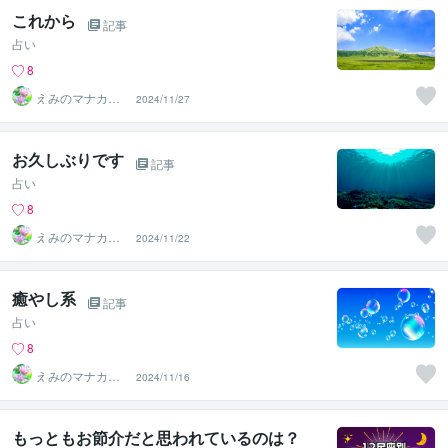
これから
記事
占い
8
えみのマナカー
2024/11/27
ドと星よみ
お久しぶりです
記事
占い
8
えみのマナカー
2024/11/22
ドと星よみ
癒やし系
記事
占い
8
えみのマナカー
2024/11/16
ドと星よみ
もっともお節介だと思われているのは？