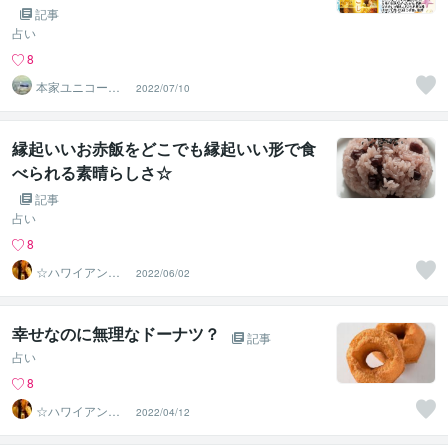
記事
占い
8
本家ユニコーン
2022/07/10
の使者桜10周年
ありがとう
縁起いいお赤飯をどこでも縁起いい形で食
べられる素晴らしさ☆
記事
占い
8
☆ハワイアンス
2022/06/02
ピリチュル☆～
ハナイノウエ
幸せなのに無理なドーナツ？
記事
占い
8
☆ハワイアンス
2022/04/12
ピリチュル☆～
ハナイノウエ