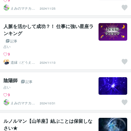
えみのマナカー
2024/11/25
ドと星よみ
人脈を活かして成功？！ 仕事に強い星座ラ
ンキング
記事
占い
9
道縁（どうえ
2024/11/13
ん）☆チャネリ
ングタロット
陰陽師
記事
占い
9
えみのマナカー
2024/10/31
ドと星よみ
ルノルマン【山羊座】結ぶことは保留しな
さい★