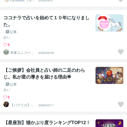
2026/06/27
フルール）
ココナラで占いを始めて１０年になりまし
た。
記事
占い
8
本家ユニコーン
2026/05/29
の使者桜10周年
ありがとう
【ご挨拶】会社員と占い師の二足のわら
じ。私が星の導きを届ける理由🌟
記事
占い
8
【パプリカ】東
2026/03/11
洋×西洋で導く鑑
定士
【星座別】猫かぶり度ランキングTOP12！