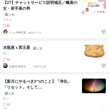
【27】チャットサービス説明補足／蠍座の
女・射手座の男
記事
コラム
22
ちゃば☘️茶葉
2025/11/17
水瓶座ｘ冥王星
記事
占い
12
近藤未来鑑定
2024/01/25
近藤 光 【移転
済】
【新月にやるべき3つのこと】「浄化」
「リセット」そして…
記事
占い
12