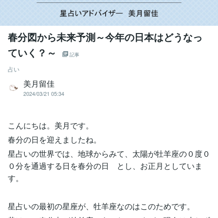
春分図から未来予測～今年の日本はどうなっ
ていく？～
記事
占い
美月留佳
2024/03/21 05:34
こんにちは。美月です。
春分の日を迎えましたね。
星占いの世界では、地球からみて、太陽が牡羊座の０度０
０分を通過する日を春分の日 とし、お正月としていま
す。
星占いの最初の星座が、牡羊座なのはこのためです。