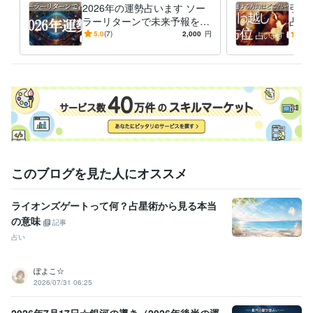
占い
西洋占星術
2026年の運勢占います ソー
引っ
恋愛
仕事
人生
自己実現
自分らしさ
成長
カウンセリング
ラーリターンで未来予報をお
占い
星占い
西洋占星術
伝えします☆
出来
5.0
(7)
2,000
円
5.0
占い
タロット
オラクルカード
恋愛
仕事
偶然の導き
気軽に聞きたい
占い
タロット
このブログを見た人にオススメ
ライオンズゲートって何？占星術から見る本当
の意味
記事
占い
ぽよこ☆
2026/07/31 06:25
2026年7月17日☆銀河の導き（2026年後半の運