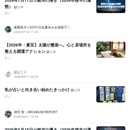
勢）
記事
占い
紫園美月☆8月31日迄夏休み企画親子♡
2026/07/16 11:30
【2026年・夏至】太陽が蟹座へ。心と居場所を
整える開運アクション
記事
占い
ぽよこ☆
2026/06/11 02:50
私が占いと向き合い始めたきっかけ
記事
占い
神司 智｜ARCANUM REPORT
2026/06/11 10:54
2026年6月15日☆銀河の導き（2026年後半の運