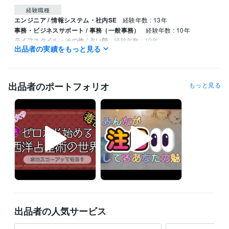
経験職種
エンジニア / 情報システム・社内SE
経験年数 : 13年
事務・ビジネスサポート / 事務（一般事務）
経験年数 : 10年
ライフスタイル・その他 / 占い師
経験年数 : 10年
出品者の実績をもっと見る
受賞歴
一般社団法人　日本占術協会　新人賞
日本時空心理学協会　「ホロ
スコープで大地震を読み解く」
初めての星占い！　あの人との相性
出品者のポートフォリオ
もっと見る
とこれからの運勢／説話社
資格・検定
日商簿記検定3級
取得年 : 2007年
プログラミング言語・フレームワーク
C:3年
VBA:3年
ビジネス・クリエイティブツール
Filmora:5年
Excel:18年
Word:18年
PowerPoint:18年
WordPress:1年
その他ツール
PowerAutomateDesktop:2年
出品者の人気サービス
得意分野