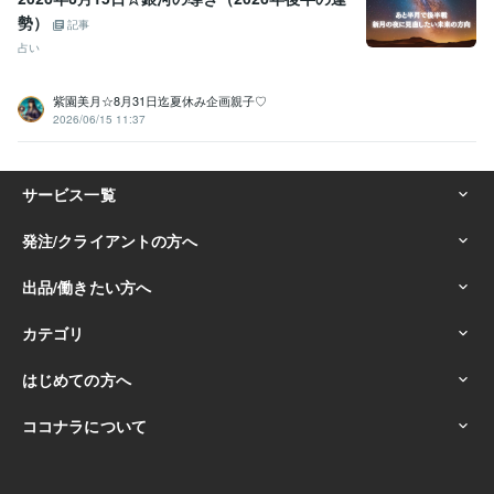
勢）
記事
占い
紫園美月☆8月31日迄夏休み企画親子♡
2026/06/15 11:37