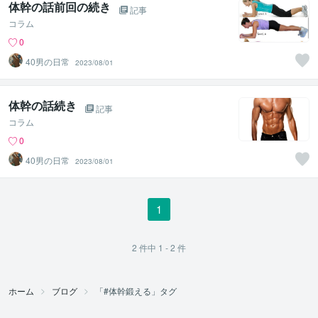
体幹の話前回の続き
記事
コラム
0
40男の日常
2023/08/01
体幹の話続き
記事
コラム
0
40男の日常
2023/08/01
1
2
件中
1 - 2
件
ホーム
ブログ
「#体幹鍛える」タグ