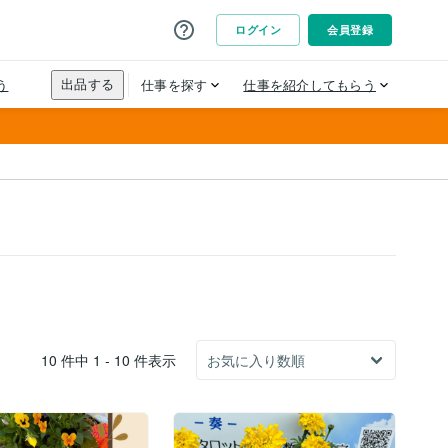
10 件中 1 - 10 件表示