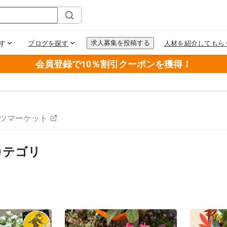
会員登録で10％割引クーポンを獲得！
ツマーケット
カテゴリ