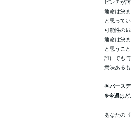
ピンチが訪
運命は決ま
と思ってい
可能性の扉
運命は決ま
と思うこと
誰にでも与
意味あるも
🌟
バースデ
✳️今週は
あなたの《