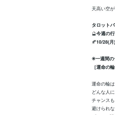
天高い空が
タロットバ
🔮
今週の行
🍂
10/28(月
✳️一週間
［運命の輪W
運命の輪は
どんな人に
チャンスも
避けられな