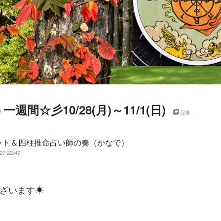
週間☆彡10/28(月)～11/1(日)
記事
ット＆四柱推命占い師の奏（かなで）
27 22:47
ざいます☀