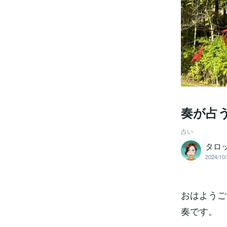
奏が占う一
占い
タロ
2024/10/
おはようご
奏です。