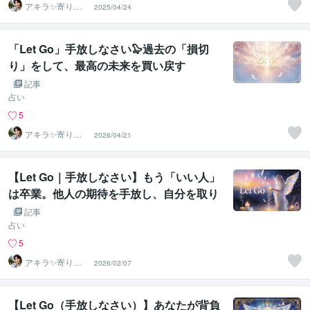
アキラ✨寄り添
2025/04/24
う聴き手 迷い不
安の相談室
「Let Go」手放しなさい🦭過去の「損切
り」をして、最高の未来を買い戻す
記事
占い
5
アキラ✨寄り添
2026/04/21
う聴き手 迷い不
安の相談室
【Let Go｜手放しなさい】もう「いい人」
は卒業。他人の期待を手放し、自分を取り
戻す時
記事
占い
5
アキラ✨寄り添
2026/02/07
う聴き手 迷い不
安の相談室
【Let Go（手放しなさい）】あなたが背負