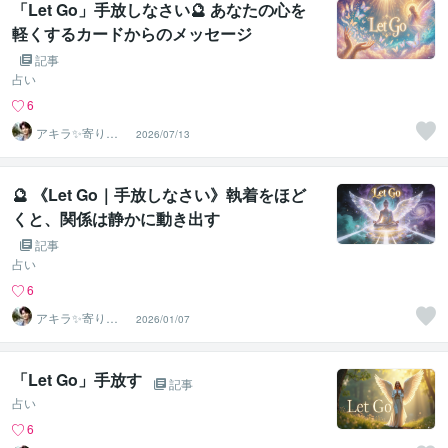
「Let Go」手放しなさい🔮 あなたの心を
軽くするカードからのメッセージ
記事
占い
6
アキラ✨寄り添
2026/07/13
う聴き手 迷い不
安の相談室
🔮 《Let Go｜手放しなさい》執着をほど
くと、関係は静かに動き出す
記事
占い
6
アキラ✨寄り添
2026/01/07
う聴き手 迷い不
安の相談室
「Let Go」手放す
記事
占い
6