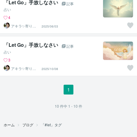
「Let Go」手放しなさい
記事
占い
4
アキラ✨寄り添
2025/06/03
う聴き手 迷い不
安の相談室
「Let Go」手放しなさい
記事
占い
3
アキラ✨寄り添
2025/10/08
う聴き手 迷い不
安の相談室
1
10
件中
1 - 10
件
ホーム
ブログ
「#let」タグ