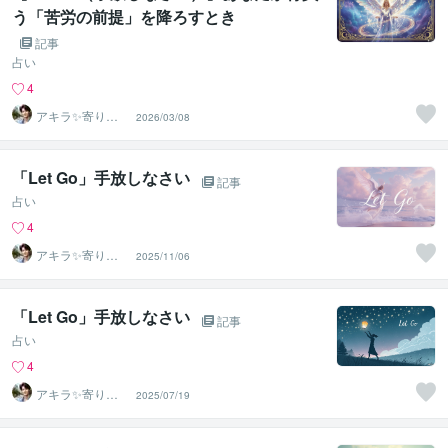
う「苦労の前提」を降ろすとき
記事
占い
4
アキラ✨寄り添
2026/03/08
う聴き手 迷い不
安の相談室
「Let Go」手放しなさい
記事
占い
4
アキラ✨寄り添
2025/11/06
う聴き手 迷い不
安の相談室
「Let Go」手放しなさい
記事
占い
4
アキラ✨寄り添
2025/07/19
う聴き手 迷い不
安の相談室